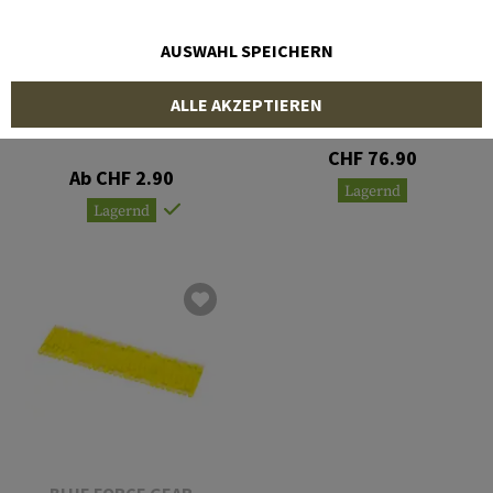
AUSWAHL SPEICHERN
BLUE FORCE GEAR
CLAWGEAR
ALLE AKZEPTIEREN
Marco Dispenser - 30pcs
2" Green Light Sticks
6 Inch Light Stick
CHF 76.90
Ab CHF 2.90
Lagernd
Lagernd