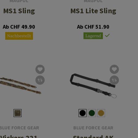
MAGPUL
MAGPUL
MS1 Sling
MS1 Lite Sling
Ab CHF 49.90
Ab CHF 51.90
Nachbestellt
Lagernd
BLUE FORCE GEAR
BLUE FORCE GEAR
Vickers 221
Standard AK