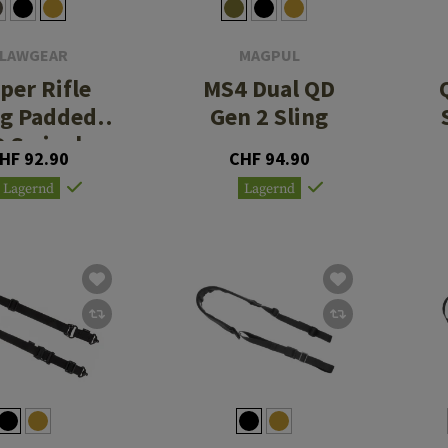
LAWGEAR
MAGPUL
per Rifle
MS4 Dual QD
ng Padded
Gen 2 Sling
 Swivel
HF 92.90
CHF 94.90
Lagernd
Lagernd