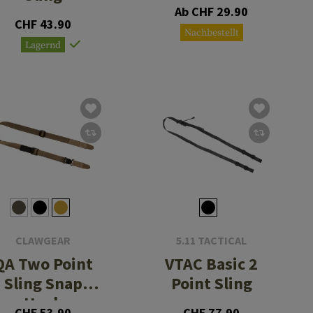
Ab CHF 29.90
CHF 43.90
Nachbestellt
Lagernd
CLAWGEAR
5.11 TACTICAL
QA Two Point
VTAC Basic 2
Sling Snap
Point Sling
Hook
CHF 53.90
CHF 77.90