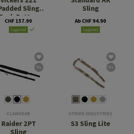
Padded Sling
Sling
Push Button
CHF 157.90
Ab CHF 94.90
Swivel
Lagernd
Lagernd
CLAWGEAR
STRIKE INDUSTRIES
Raider 2PT
S3 Sling Lite
Sling