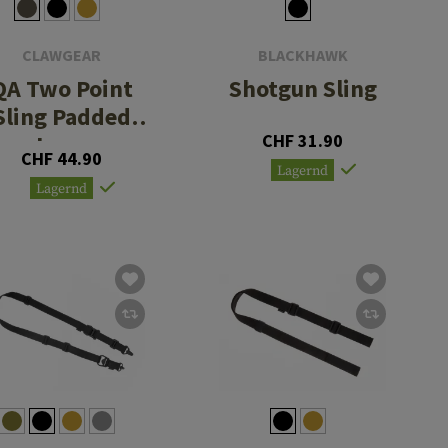
CLAWGEAR
BLACKHAWK
QA Two Point
Shotgun Sling
Sling Padded
Loop
CHF 31.90
CHF 44.90
Lagernd
Lagernd