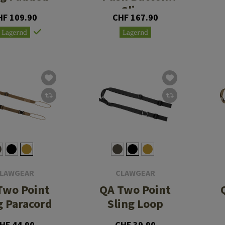
Sling
HF 109.90
CHF 167.90
Lagernd
Lagernd
LAWGEAR
CLAWGEAR
Two Point
QA Two Point
g Paracord
Sling Loop
HF 44.90
CHF 39.90