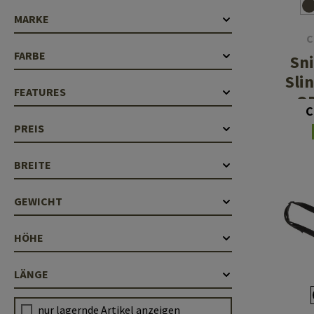
Laufhüllen
MARKE
C
Gasblöcke
FARBE
Sni
Diverses
Sli
FEATURES
QD
C
PREIS
BREITE
GEWICHT
HÖHE
LÄNGE
nur lagernde Artikel anzeigen