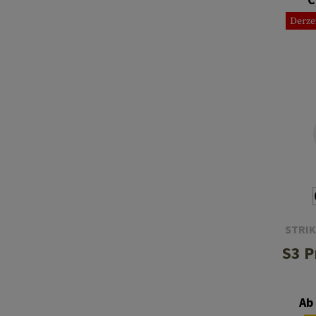
Derze
STRIK
S3 P
Ab