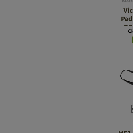
BLUE
Vi
Pad
RE
C
MS1 