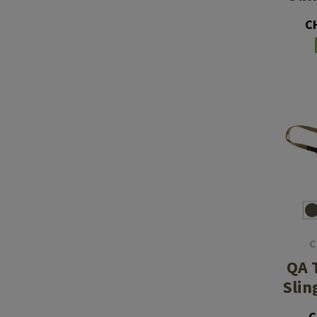
C
C
QA 
Slin
C