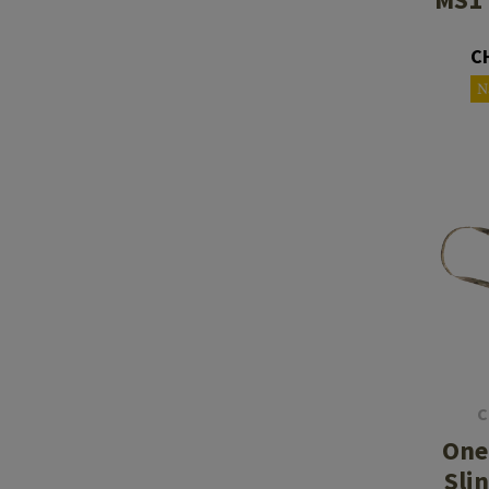
C
N
C
One
Sli