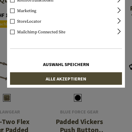
Komfortfunktionen
Sling RED
Marketing
HF 103.90
Swivel
CHF 142.90
StoreLocator
achbestellt
Lagernd
Mailchimp Connected Site
AUSWAHL SPEICHERN
ALLE AKZEPTIEREN
LAWGEAR
BLUE FORCE GEAR
-Two Flex
Padded Vickers
ng Padded
Push Button