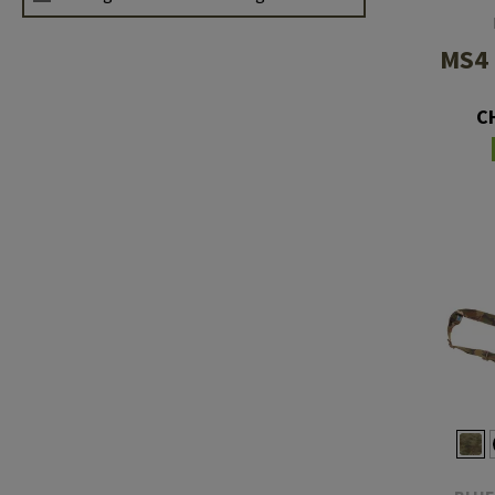
MS4 
C