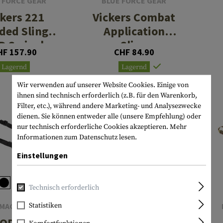
 FORCE GEAR
BLUE FORCE GEAR
ckers 221
Vickers Combat
ded Sling
Application
D Swivel
Sling
HF 157.90
CHF 84.90
Lagernd
Lagernd
Wir verwenden auf unserer Website Cookies. Einige von
ihnen sind technisch erforderlich (z.B. für den Warenkorb,
Filter, etc.), während andere Marketing- und Analysezwecke
dienen. Sie können entweder alle (unsere Empfehlung) oder
nur technisch erforderliche Cookies akzeptieren.
Mehr
Informationen zum Datenschutz lesen.
Einstellungen
Technisch erforderlich
Statistiken
MAGPUL
BLUE FORCE GEAR
QDM Sling
Vickers 221