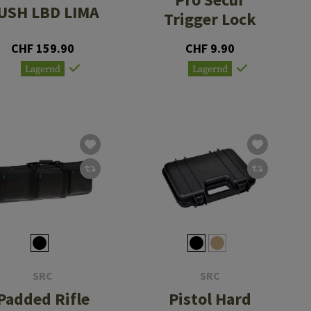
USH LBD LIMA
Trigger Lock
CHF 159.90
CHF 9.90
Lagernd
Lagernd
SRC
SRC
Padded Rifle
Pistol Hard