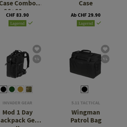
Case Combo
Case
86+60cm
CHF 83.90
Ab CHF 29.90
Lagernd
Lagernd
INVADER GEAR
5.11 TACTICAL
Mod 1 Day
Wingman
ackpack Gen
Patrol Bag