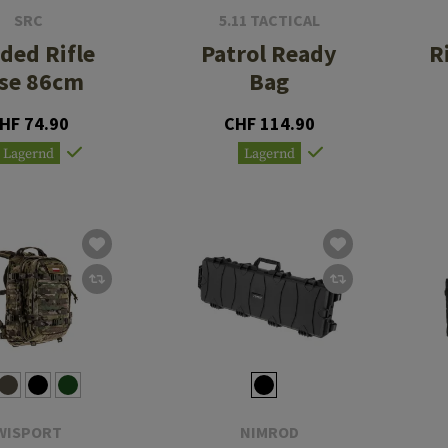
SRC
5.11 TACTICAL
ded Rifle
Patrol Ready
R
se 86cm
Bag
HF 74.90
CHF 114.90
Lagernd
Lagernd
WISPORT
NIMROD