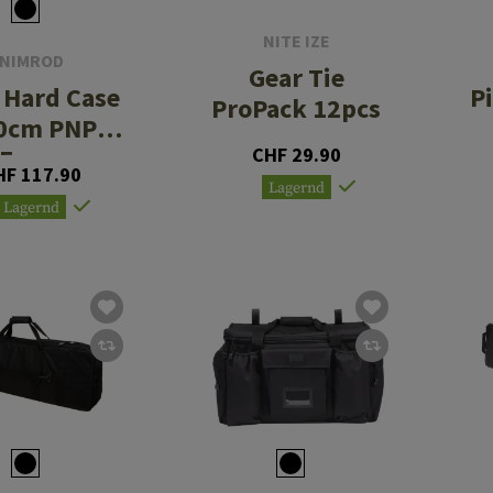
NITE IZE
NIMROD
Gear Tie
e Hard Case
P
ProPack 12pcs
0cm PNP
Foam
CHF 29.90
HF 117.90
Lagernd
Lagernd