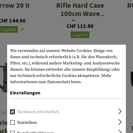
rrow 20 II
Rifle Hard Case
R
100cm Wave
CHF 144.90
Foam
CHF 113.90
Lagernd
Lagernd
Wir verwenden auf unserer Website Cookies. Einige von
ihnen sind technisch erforderlich (z.B. für den Warenkorb,
Filter, etc.), während andere Marketing- und Analysezwecke
dienen. Sie können entweder alle (unsere Empfehlung) oder
nur technisch erforderliche Cookies akzeptieren.
Mehr
Informationen zum Datenschutz lesen.
Einstellungen
Technisch erforderlich
GLOCK
WARRIOR
rier Style
Statistiken
Elite Ops X300
ackpack