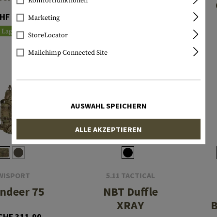
Komfortfunktionen
Pack
HF 49.90
Marketing
CHF 473.90
Lagernd
StoreLocator
Lagernd
Mailchimp Connected Site
AUSWAHL SPEICHERN
ALLE AKZEPTIEREN
WISPORT
5.11 TACTICAL
ndeer 75
NBT Duffle
XRAY
B
CHF 311.90