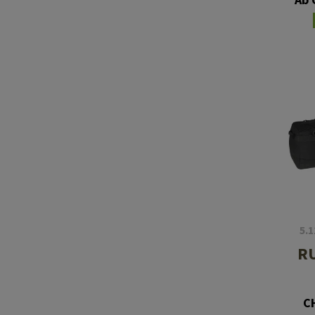
5.
R
C