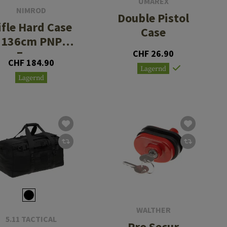
UMAREX
NIMROD
Double Pistol
ifle Hard Case
Case
136cm PNP
Foam
CHF 26.90
CHF 184.90
Lagernd
Lagernd
WALTHER
5.11 TACTICAL
Pro Secur