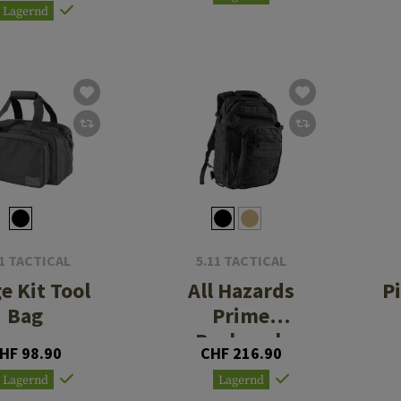
Lagernd
11 TACTICAL
5.11 TACTICAL
e Kit Tool
All Hazards
Pi
Bag
Prime
Backpack
HF 98.90
CHF 216.90
Lagernd
Lagernd