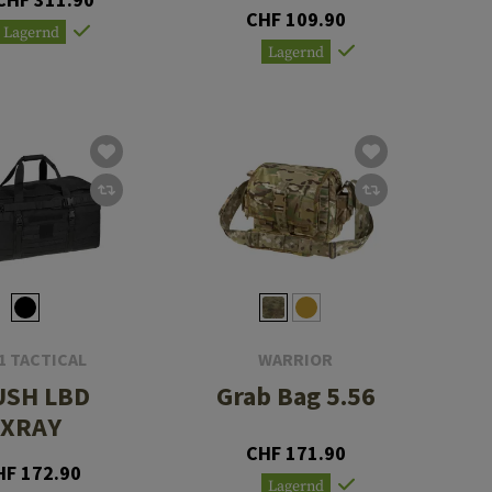
CHF 109.90
Lagernd
Lagernd
11 TACTICAL
WARRIOR
USH LBD
Grab Bag 5.56
XRAY
CHF 171.90
HF 172.90
Lagernd