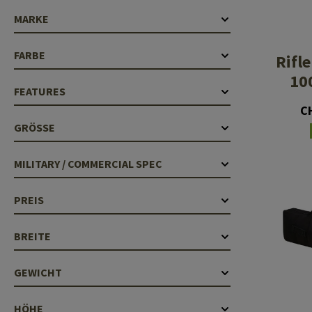
Laufhüllen
MARKE
Gasblöcke
FARBE
Rifl
Diverses
10
FEATURES
C
GRÖSSE
MILITARY / COMMERCIAL SPEC
PREIS
BREITE
GEWICHT
HÖHE