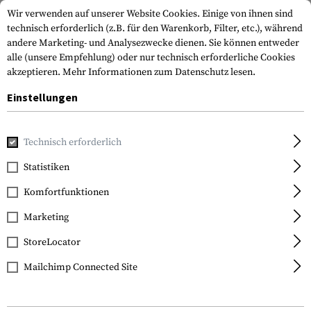
Wir verwenden auf unserer Website Cookies. Einige von ihnen sind
technisch erforderlich (z.B. für den Warenkorb, Filter, etc.), während
andere Marketing- und Analysezwecke dienen. Sie können entweder
alle (unsere Empfehlung) oder nur technisch erforderliche Cookies
akzeptieren.
Mehr Informationen zum Datenschutz lesen.
Einstellungen
Home
Ausrüstung
Transport & Aufbewahrung
Hartscha
Technisch erforderlich
SRC
Statistiken
SMG Hard Case 68.5cm
Komfortfunktionen
Marketing
StoreLocator
Mailchimp Connected Site