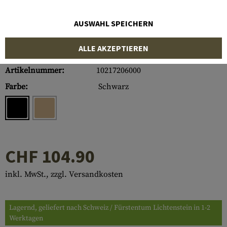
AUSWAHL SPEICHERN
ALLE AKZEPTIEREN
Artikelnummer:
10217206000
Farbe:
Schwarz
CHF 104.90
inkl. MwSt., zzgl. Versandkosten
Lagernd, geliefert nach Schweiz / Fürstentum Lichtenstein in 1-2
Werktagen