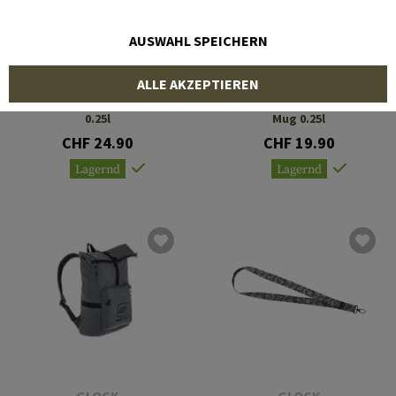
AUSWAHL SPEICHERN
GLOCK
GLOCK
ALLE AKZEPTIEREN
Glock G44 Coffee Mug
Glock Perfection Coffee
0.25l
Mug 0.25l
CHF 24.90
CHF 19.90
Lagernd
Lagernd