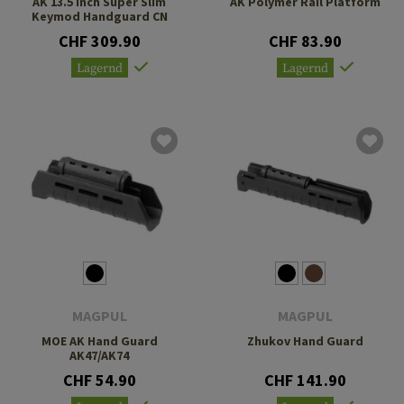
AK 13.5 Inch Super Slim
AK Polymer Rail Platform
Keymod Handguard CN
CHF 309.90
CHF 83.90
Lagernd
Lagernd
MAGPUL
MAGPUL
MOE AK Hand Guard
Zhukov Hand Guard
AK47/AK74
CHF 54.90
CHF 141.90