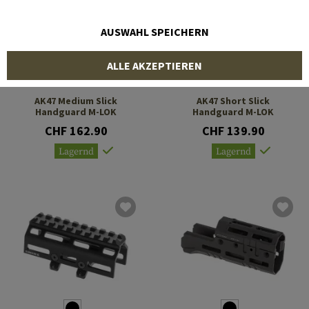
AUSWAHL SPEICHERN
ALLE AKZEPTIEREN
CLAWGEAR
CLAWGEAR
AK47 Medium Slick
AK47 Short Slick
Handguard M-LOK
Handguard M-LOK
CHF 162.90
CHF 139.90
Lagernd
Lagernd