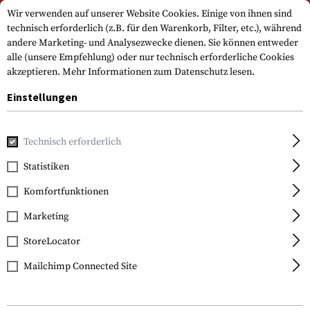
Bitte beachten Sie, dass die Lieferzeiten auf Grund eines Feiertags am
Wir verwenden auf unserer Website Cookies. Einige von ihnen sind
15.08.2026 abweichen können
technisch erforderlich (z.B. für den Warenkorb, Filter, etc.), während
andere Marketing- und Analysezwecke dienen. Sie können entweder
alle (unsere Empfehlung) oder nur technisch erforderliche Cookies
akzeptieren.
Mehr Informationen zum Datenschutz lesen.
Einstellungen
Technisch erforderlich
Home
Waffenzubehör
Vorderschäfte
AK-Vorderschäft
Statistiken
Komfortfunktionen
FILTER
Marketing
StoreLocator
Mailchimp Connected Site