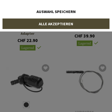
AUSWAHL SPEICHERN
HYDRAPAK
SOURCE
ALLE AKZEPTIEREN
28mm Inline Filter
UTA Universal Tube
Adapter
CHF 39.90
CHF 22.90
Lagernd
Lagernd