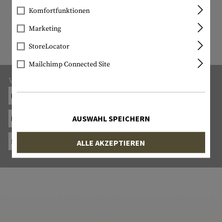
11193 ARTIKEL LAGERND
Komfortfunktionen
Alle lagernden Artikel sind tatsächlich
Marketing
bei uns vorrätig!
StoreLocator
Mailchimp Connected Site
Versand:
POSTPAC ECONOMY: 9.- (SPERRGUT: 28.-)
ABHOLUNG
AUSWAHL SPEICHERN
POSTPAC PRIORITY: 11.- (SPERRGUT: 30.-)
SWISS EXPRESS «MOND»: 20.- (SPERRGUT: 38.-)
ALLE AKZEPTIEREN