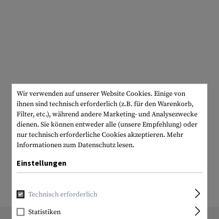
n
tivgürtel
ÄHER
Korrekturlinseneinsätze
Helmzubehör
Abseilhilfen
Messerschärfer
Camo Pens
SELBSTVERTEIDIGUNG
Kubotan
Montagen
Tourniquet
HYGIENE
Handtücher
en
Brillenetuis
Lanyards
Gesichtsfarben
Tactical Pens
ACTION CAMS
Zubehör
Notfallausrüstung
Körpferpflege
WERKZEUGE
Multitools
igung
Ersatzteile
Zubehör
Schließmittel
MERCHANDISE
Macheten
HÄNGEMATTEN
Anti-Beschlag & Reinigung
Beile
ISOMATTEN
staschen
Sägen
UHREN
Wir verwenden auf unserer Website Cookies. Einige von
ihnen sind technisch erforderlich (z.B. für den Warenkorb,
Schaufeln
KOMPASSE
Filter, etc.), während andere Marketing- und Analysezwecke
dienen. Sie können entweder alle (unsere Empfehlung) oder
Diverses
nur technisch erforderliche Cookies akzeptieren.
Mehr
Informationen zum Datenschutz lesen.
Einstellungen
Technisch erforderlich
Statistiken