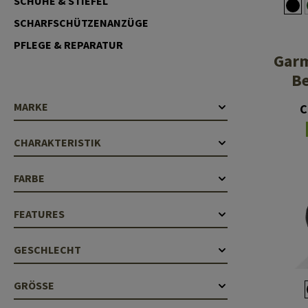
SCHUHE & STIEFEL
Laufhüllen
SCHARFSCHÜTZENANZÜGE
PFLEGE & REPARATUR
Gasblöcke
Garm
Diverses
Be
MARKE
C
CHARAKTERISTIK
FARBE
FEATURES
GESCHLECHT
GRÖSSE