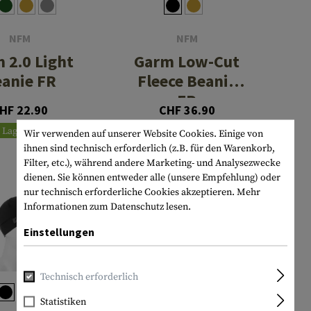
NFM
NFM
 2.0 Light
Garm Low-Cut
anie FR
Fleece Beanie
FR
HF 22.90
CHF 36.90
Lagernd
Lagernd
Wir verwenden auf unserer Website Cookies. Einige von
ihnen sind technisch erforderlich (z.B. für den Warenkorb,
Filter, etc.), während andere Marketing- und Analysezwecke
dienen. Sie können entweder alle (unsere Empfehlung) oder
nur technisch erforderliche Cookies akzeptieren.
Mehr
Informationen zum Datenschutz lesen.
Einstellungen
Technisch erforderlich
Statistiken