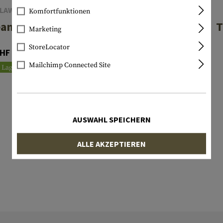
LAWGEAR
CLAWGEAR
Komfortfunktionen
anie LW
CG Beanie
T
Marketing
StoreLocator
HF 22.90
CHF 19.90
Mailchimp Connected Site
Lagernd
Lagernd
AUSWAHL SPEICHERN
ALLE AKZEPTIEREN