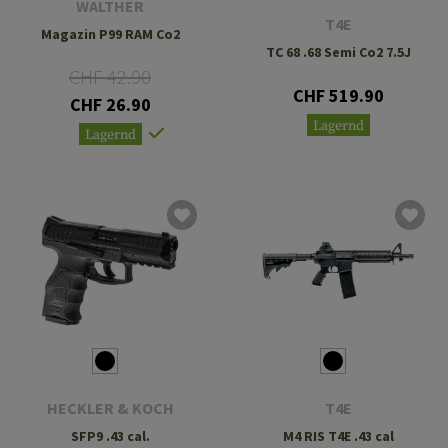
WALTHER
T4E
Magazin P99 RAM Co2
TC 68 .68 Semi Co2 7.5J
CHF 42.90
CHF 519.90
CHF 26.90
Lagernd
Lagernd
HECKLER & KOCH
T4E
SFP9 .43 cal.
M4 RIS T4E .43 cal