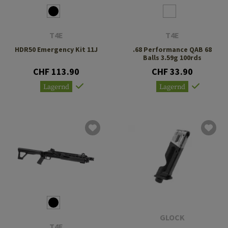
T4E
T4E
HDR50 Emergency Kit 11J
.68 Performance QAB 68
Balls 3.59g 100rds
CHF 113.90
CHF 33.90
Lagernd
Lagernd
GLOCK
T4E