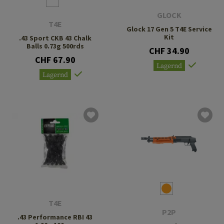
GLOCK
T4E
Glock 17 Gen 5 T4E Service
Kit
.43 Sport CKB 43 Chalk
Balls 0.73g 500rds
CHF 34.90
CHF 67.90
Lagernd
Lagernd
T4E
P2P
.43 Performance RBI 43