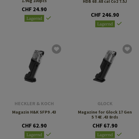
1.96g 100pcs
HDB 68 .68 cal Co2 7.5J
CHF 24.90
CHF 246.90
Lagernd
Lagernd
HECKLER & KOCH
GLOCK
Magazin H&K SFP9 .43
Magazine for Glock 17 Gen
5 T4E .43 8rds
CHF 62.90
CHF 67.90
Lagernd
Lagernd