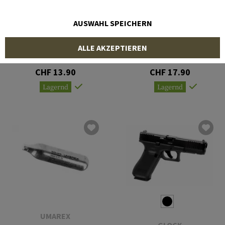
AUSWAHL SPEICHERN
WALTHER
UMAREX
ALLE AKZEPTIEREN
Co2 Capsules 12g 10pcs
Co2 Capsule 88g
CHF 13.90
CHF 17.90
Lagernd
Lagernd
UMAREX