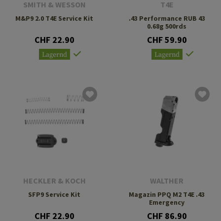
SMITH & WESSON
T4E
M&P9 2.0 T4E Service Kit
.43 Performance RUB 43
0.68g 500rds
CHF 22.90
CHF 59.90
Lagernd
Lagernd
HECKLER & KOCH
WALTHER
SFP9 Service Kit
Magazin PPQ M2 T4E .43
Emergency
CHF 22.90
CHF 86.90