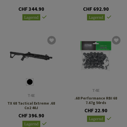
CHF 344.90
CHF 692.90
Lagernd
Lagernd
T4E
T4E
.68 Performance RBI 68
7.67g 50rds
TX 68 Tactical Extreme .68
Co2 40J
CHF 22.90
CHF 396.90
Lagernd
Lagernd