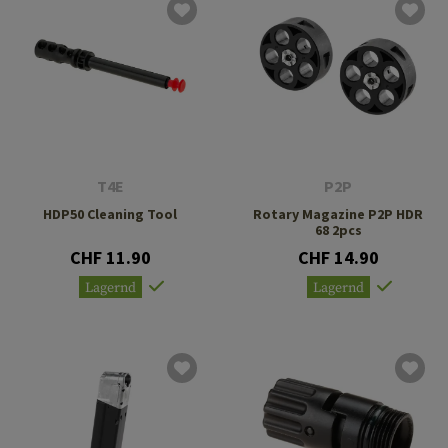
T4E
P2P
HDP50 Cleaning Tool
Rotary Magazine P2P HDR
68 2pcs
CHF 11.90
CHF 14.90
Lagernd
Lagernd