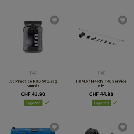
T4E
T4E
.50 Practice RUB 50 1.23g
HK416 / M4 RIS T4E Service
500rds
Kit
CHF 41.90
CHF 44.90
Lagernd
Lagernd