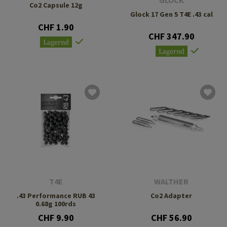
GLOCK
Co2 Capsule 12g
Glock 17 Gen 5 T4E .43 cal
CHF 1.90
CHF 347.90
Lagernd
Lagernd
T4E
WALTHER
.43 Performance RUB 43
Co2 Adapter
0.68g 100rds
CHF 9.90
CHF 56.90