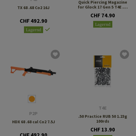
Quick Piercing Magazine
for Glock 17 Gen 5 T4E .43
TX 68 .68 Co2 16J
8rds
CHF 74.90
CHF 492.90
Lagernd
Lagernd
T4E
P2P
.50 Practice RUB 50 1.23g
100rds
HDX 68 .68 cal Co2 7.5J
CHF 13.90
CHF 492.90