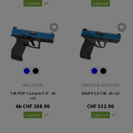
Lagernd
Lagernd
WALTHER
SMITH & WESSON
T4E PDP Compact 4“ .43
M&P9 2.0 T4E .43 cal
cal
Ab CHF 268.90
CHF 332.90
Lagernd
Lagernd