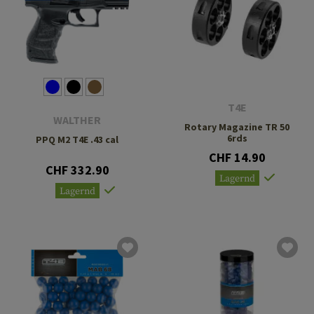
T4E
WALTHER
Rotary Magazine TR 50
6rds
PPQ M2 T4E .43 cal
CHF 14.90
CHF 332.90
Lagernd
Lagernd