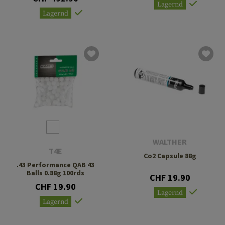
Lagernd
Lagernd
WALTHER
T4E
Co2 Capsule 88g
.43 Performance QAB 43
Balls 0.88g 100rds
CHF 19.90
CHF 19.90
Lagernd
Lagernd