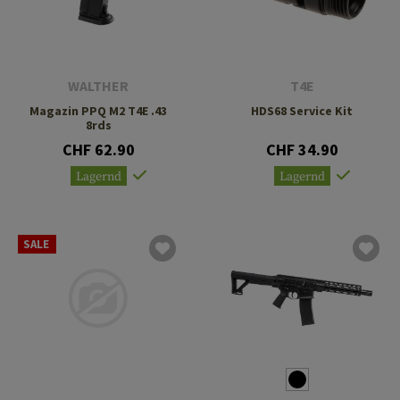
WALTHER
T4E
Magazin PPQ M2 T4E .43
HDS68 Service Kit
8rds
CHF 62.90
CHF 34.90
Lagernd
Lagernd
SALE