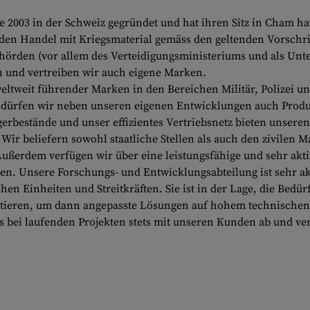
2003 in der Schweiz gegründet und hat ihren Sitz in Cham h
r den Handel mit Kriegsmaterial gemäss den geltenden Vorsch
ehörden (vor allem des Verteidigungsministeriums und als Unte
n und vertreiben wir auch eigene Marken.
weltweit führender Marken in den Bereichen Militär, Polizei u
 dürfen wir neben unseren eigenen Entwicklungen auch Produ
erbestände und unser effizientes Vertriebsnetz bieten unsere
 Wir beliefern sowohl staatliche Stellen als auch den zivilen M
ußerdem verfügen wir über eine leistungsfähige und sehr akti
en. Unsere Forschungs- und Entwicklungsabteilung ist sehr ak
hen Einheiten und Streitkräften. Sie ist in der Lage, die Bedür
retieren, um dann angepasste Lösungen auf hohem technischen
 bei laufenden Projekten stets mit unseren Kunden ab und ve