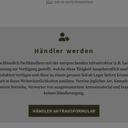
hier
um es zurückzusetzen
n
tivgürtel
ÄHER
Korrekturlinseneinsätze
Helmzubehör
Abseilhilfen
Messerschärfer
Camo Pens
SELBSTVERTEIDIGUNG
Kubotan
Montagen
Tourniquet
HYGIENE
Handtücher
en
Brillenetuis
Lanyards
Gesichtsfarben
Tactical Pens
ACTION CAMS
Zubehör
Notfallausrüstung
Körpferpflege
WERKZEUGE
Multitools
igung
Ersatzteile
Zubehör
Schließmittel
MERCHANDISE
Macheten
HÄNGEMATTEN
Anti-Beschlag & Reinigung
Beile
ISOMATTEN
Händler werden
staschen
Sägen
UHREN
hliesslich Fachhändlern mit der entsprechenden Infrastruktur (z.B. Lad
Schaufeln
KOMPASSE
sung zur Verfügung gestellt, welche diese Tätigkeit hauptberuflich aus
odukten verfügen und diese zu einem grossen Teil ab Lager liefern könne
Diverses
keit in ihren Wohnräumlichkeiten ausüben. Vereine jeglicher Art, Kampf
pment Betriebe, Verwerter von ausgemustertem Armeematerial und bra
keinen Händlerzugang.
HÄNDLER ANTRAGSFORMULAR