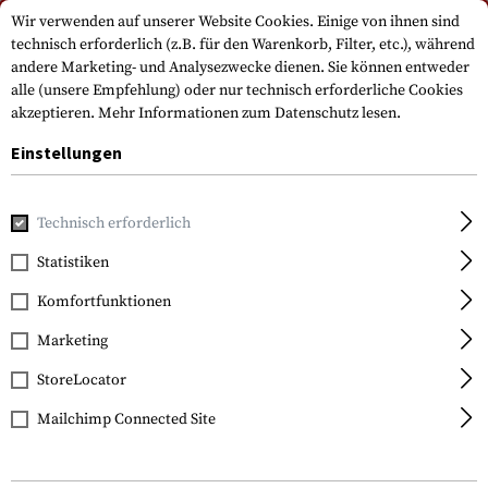
Bitte beachten Sie, dass die Lieferzeiten auf Grund eines Feiertags am
Wir verwenden auf unserer Website Cookies. Einige von ihnen sind
15.08.2026 abweichen können
technisch erforderlich (z.B. für den Warenkorb, Filter, etc.), während
andere Marketing- und Analysezwecke dienen. Sie können entweder
alle (unsere Empfehlung) oder nur technisch erforderliche Cookies
akzeptieren.
Mehr Informationen zum Datenschutz lesen.
Einstellungen
Technisch erforderlich
Home
Outdoor & Survival
Werkzeuge
Schaufeln
Statistiken
Komfortfunktionen
FILTER
Marketing
StoreLocator
Mailchimp Connected Site