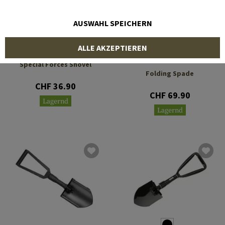
AUSWAHL SPEICHERN
ALLE AKZEPTIEREN
COLD STEEL
GLOCK
Special Forces Shovel
Folding Spade
CHF 36.90
CHF 69.90
Lagernd
Lagernd