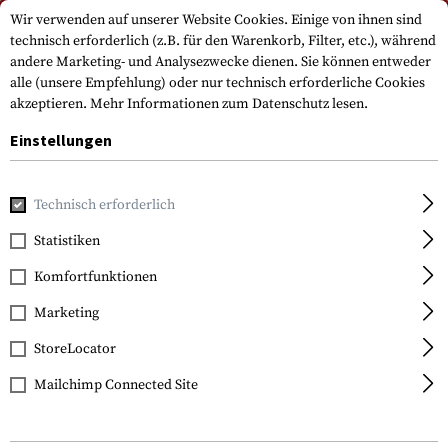
Bitte beachten Sie, dass die Lieferzeiten auf Grund eines Feiertags am
Wir verwenden auf unserer Website Cookies. Einige von ihnen sind
15.08.2026 abweichen können
technisch erforderlich (z.B. für den Warenkorb, Filter, etc.), während
andere Marketing- und Analysezwecke dienen. Sie können entweder
alle (unsere Empfehlung) oder nur technisch erforderliche Cookies
akzeptieren.
Mehr Informationen zum Datenschutz lesen.
Einstellungen
Technisch erforderlich
Ich bin bereits Kunde
Statistiken
Einloggen mit E-Mail-Adresse und Passwort
Komfortfunktionen
Marketing
Ihre E-Mail-Adresse
StoreLocator
Mailchimp Connected Site
Ihr Passwort