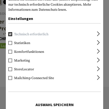
nur technisch erforderliche Cookies akzeptieren.
Mehr
Informationen zum Datenschutz lesen.
SOURCE
SOURCE
Einstellungen
er 3L Low
Tactical 3L
Profile
Hydration Pack
ation Pack
Technisch erforderlich
CHF 189.90
Ab CHF 123.90
Statistiken
Lagernd
Lagernd
Komfortfunktionen
Marketing
StoreLocator
Mailchimp Connected Site
11192 ARTIKEL LAGERND
Alle lagernden Artikel sind tatsächlich
AUSWAHL SPEICHERN
bei uns vorrätig!