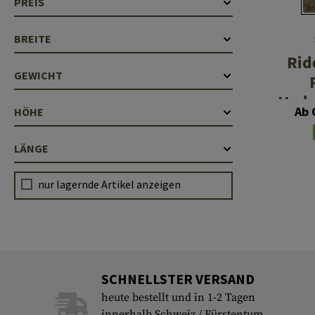
PREIS
Laufhüllen
BREITE
Gasblöcke
Rid
GEWICHT
Diverses
Hydr
Ab 
HÖHE
LÄNGE
nur lagernde Artikel anzeigen
SCHNELLSTER VERSAND
heute bestellt und in 1-2 Tagen
innerhalb Schweiz / Fürstentum