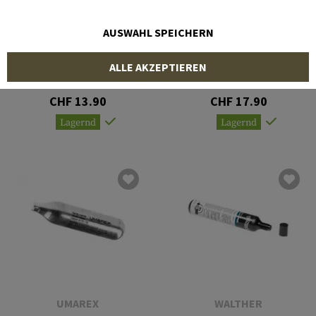
AUSWAHL SPEICHERN
WALTHER
UMAREX
ALLE AKZEPTIEREN
Co2 Capsules 12g 10pcs
Co2 Capsule 88g
CHF 13.90
CHF 17.90
Lagernd
Lagernd
UMAREX
WALTHER