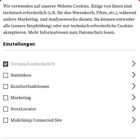
Bitte beachten Sie, dass die Lieferzeiten auf Grund eines Feiertags am
Wir verwenden auf unserer Website Cookies. Einige von ihnen sind
15.08.2026 abweichen können
technisch erforderlich (z.B. für den Warenkorb, Filter, etc.), während
andere Marketing- und Analysezwecke dienen. Sie können entweder
alle (unsere Empfehlung) oder nur technisch erforderliche Cookies
akzeptieren.
Mehr Informationen zum Datenschutz lesen.
Einstellungen
Technisch erforderlich
Home
Sale
Statistiken
Komfortfunktionen
FILTER
Marketing
StoreLocator
Mailchimp Connected Site