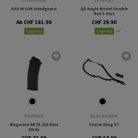
CLAWGEAR
LEAPERS
AUG M-LOK Handguard
QD Angle Mount Double
Rail 3-Slot
Ab CHF 181.90
CHF 29.90
Lagernd
Lagernd
PROMAG
BLACKHAWK
Magazine AK74 .223 Rem
Storm Sling XT
30rds
CHF 23.90
CHF 64.90