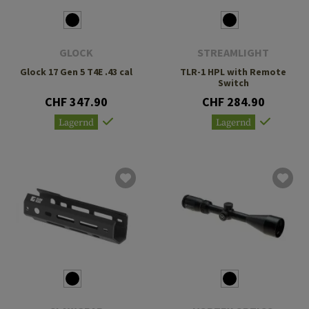
GLOCK
STREAMLIGHT
Glock 17 Gen 5 T4E .43 cal
TLR-1 HPL with Remote
Switch
CHF 347.90
CHF 284.90
Lagernd
Lagernd