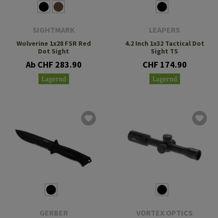
SIGHTMARK
LEAPERS
Wolverine 1x28 FSR Red
4.2 Inch 1x32 Tactical Dot
Dot Sight
Sight TS
Ab CHF 283.90
CHF 174.90
Lagernd
Lagernd
GERBER
VORTEX OPTICS