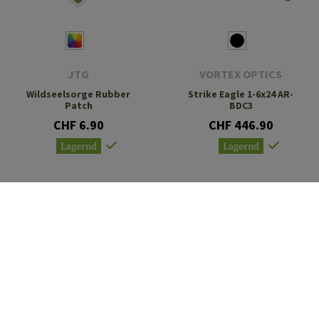
JTG
VORTEX OPTICS
Wildseelsorge Rubber
Strike Eagle 1-6x24 AR-
Patch
BDC3
CHF 6.90
CHF 446.90
Lagernd
Lagernd