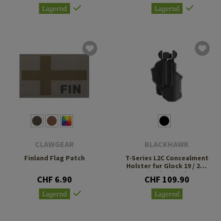
Lagernd
Lagernd
CLAWGEAR
BLACKHAWK
Finland Flag Patch
T-Series L2C Concealment
Holster fur Glock 19 / 23 /
26 / 27 / 32 / 33 / 45
CHF 6.90
CHF 109.90
Lagernd
Lagernd