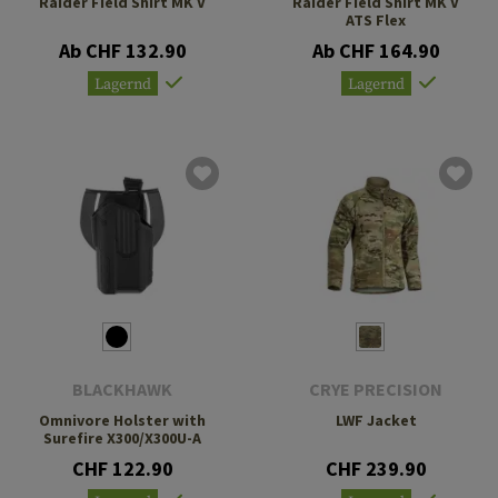
Raider Field Shirt MK V
Raider Field Shirt MK V
ATS Flex
Ab CHF 132.90
Ab CHF 164.90
Lagernd
Lagernd
BLACKHAWK
CRYE PRECISION
Omnivore Holster with
LWF Jacket
Surefire X300/X300U-A
CHF 122.90
CHF 239.90