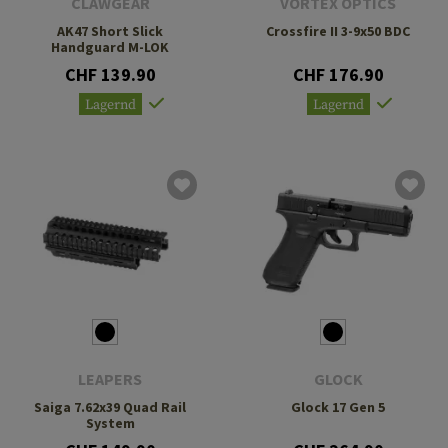
CLAWGEAR
VORTEX OPTICS
AK47 Short Slick
Crossfire II 3-9x50 BDC
Handguard M-LOK
CHF 139.90
CHF 176.90
Lagernd
Lagernd
LEAPERS
GLOCK
Saiga 7.62x39 Quad Rail
Glock 17 Gen 5
System