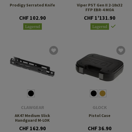
Prodigy Serrated Knife
Viper PST Gen II 2-10x32
FFP EBR-4 MOA
CHF 102.90
CHF 1’131.90
Lagernd
Lagernd
CLAWGEAR
GLOCK
AK47 Medium Slick
Pistol Case
Handguard M-LOK
CHF 162.90
CHF 36.90