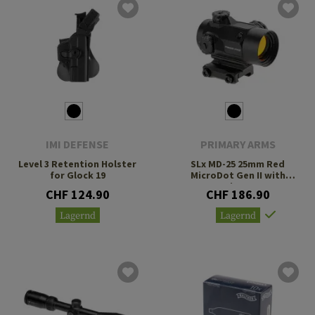
IMI DEFENSE
PRIMARY ARMS
Level 3 Retention Holster
SLx MD-25 25mm Red
for Glock 19
MicroDot Gen II with
AutoLive 2 MOA
CHF 124.90
CHF 186.90
Lagernd
Lagernd