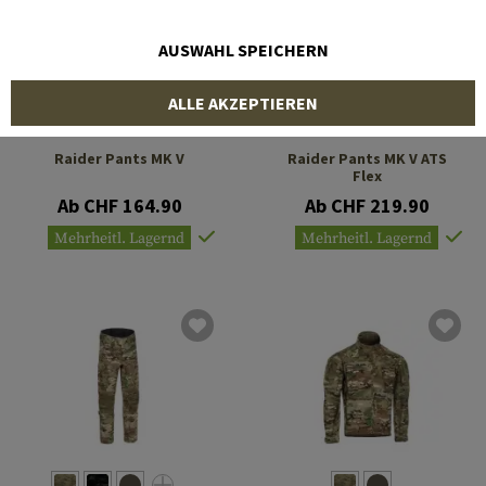
AUSWAHL SPEICHERN
ALLE AKZEPTIEREN
CLAWGEAR
CLAWGEAR
Raider Pants MK V
Raider Pants MK V ATS
Flex
Ab CHF 164.90
Ab CHF 219.90
Mehrheitl. Lagernd
Mehrheitl. Lagernd