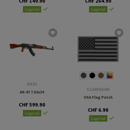
CHF 149.90
CHF 264.90
Lagernd
Lagernd
NEDI
CLAWGEAR
AK-47 7.62x39
USA Flag Patch
CHF 599.90
CHF 6.90
Lagernd
Lagernd