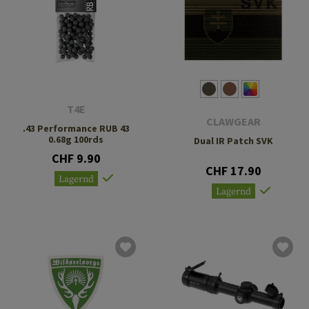
T4E
CLAWGEAR
.43 Performance RUB 43
0.68g 100rds
Dual IR Patch SVK
CHF 9.90
CHF 17.90
Lagernd
Lagernd