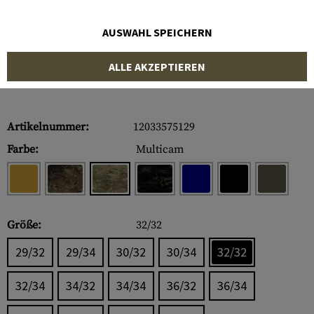
AUSWAHL SPEICHERN
ALLE AKZEPTIEREN
Artikelnummer:
12033575129
Farbe:
Multicam
Größe:
32/32
29/32
29/34
30/32
30/34
32/32
32/34
34/32
34/34
36/32
36/34