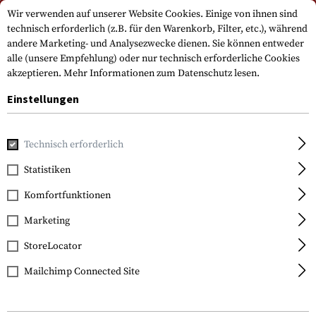
Bitte beachten Sie, dass die Lieferzeiten auf Grund eines Feiertags am
Wir verwenden auf unserer Website Cookies. Einige von ihnen sind
15.08.2026 abweichen können
technisch erforderlich (z.B. für den Warenkorb, Filter, etc.), während
andere Marketing- und Analysezwecke dienen. Sie können entweder
alle (unsere Empfehlung) oder nur technisch erforderliche Cookies
akzeptieren.
Mehr Informationen zum Datenschutz lesen.
Einstellungen
Technisch erforderlich
Home
Bekleidung
Hosen
Combat Hosen
Operator Co
Statistiken
Clawgear
Komfortfunktionen
Operator Combat Pants
MK III ATS Flex
Marketing
StoreLocator
Mailchimp Connected Site