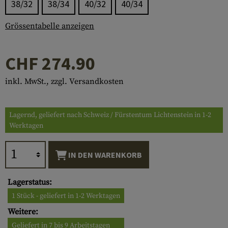
38/32
38/34
40/32
40/34
Grössentabelle anzeigen
CHF 274.90
inkl. MwSt., zzgl. Versandkosten
Lagernd, geliefert nach Schweiz / Fürstentum Lichtenstein in 1-2
Werktagen
IN DEN WARENKORB
Lagerstatus:
1 Stück - geliefert in 1-2 Werktagen
Weitere:
Geliefert in 7 bis 9 Arbeitstagen