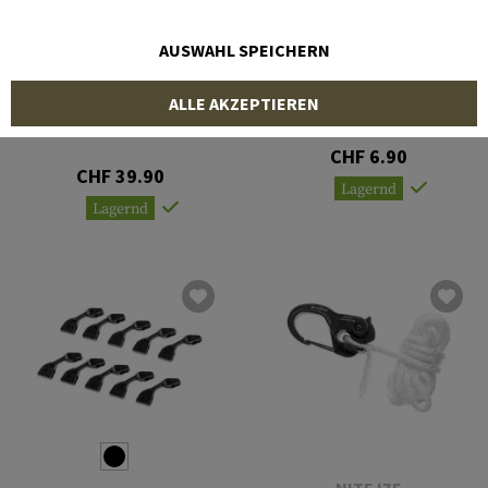
AUSWAHL SPEICHERN
NITE IZE
PETZL
ALLE AKZEPTIEREN
CamJam Cord Tightener
PAW S Rigging Plate
CHF 6.90
CHF 39.90
Lagernd
Lagernd