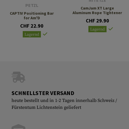
NITE IZE
PETZL
CamJam XT Large
Aluminum Rope Tightener
CAPTIV Positioning Bar
for Am'D
CHF 29.90
CHF 22.90
Lagernd
Lagernd
SCHNELLSTER VERSAND
heute bestellt und in 1-2 Tagen innerhalb Schweiz /
Fürstentum Lichtenstein geliefert