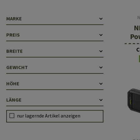
Laufhüllen
MARKE
Gasblöcke
N
Diverses
Po
PREIS
100
C
BREITE
GEWICHT
HÖHE
LÄNGE
nur lagernde Artikel anzeigen