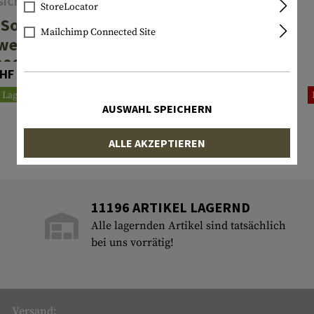
SICNATURE
NITECORE
StoreLocator
Solar
NB10000
Mailchimp Connected Site
werbank
Powerbank
000mAh
10000mAh
HF 37.90
CHF 74.90
Lagernd
Derzeit nicht lagernd
AUSWAHL SPEICHERN
ALLE AKZEPTIEREN
11196 ARTIKEL LAGERND
Alle lagernden Artikel sind tatsächlich
bei uns vorrätig!
Versand: