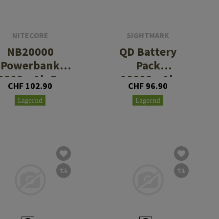
NITECORE
SIGHTMARK
NB20000
QD Battery
Powerbank
Pack
0000mAh Gen
10000mAh
CHF 102.90
CHF 96.90
3
Lagernd
Lagernd