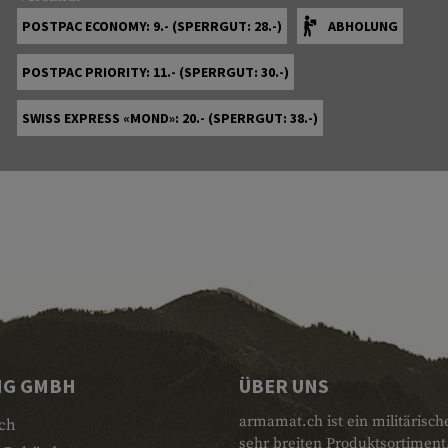
POSTPAC ECONOMY: 9.- (SPERRGUT: 28.-)
ABHOLUNG
POSTPAC PRIORITY: 11.- (SPERRGUT: 30.-)
SWISS EXPRESS «MOND»: 20.- (SPERRGUT: 38.-)
NG GMBH
ÜBER UNS
armamat.ch ist ein militärisch
ch
sehr breiten Produktsortiment