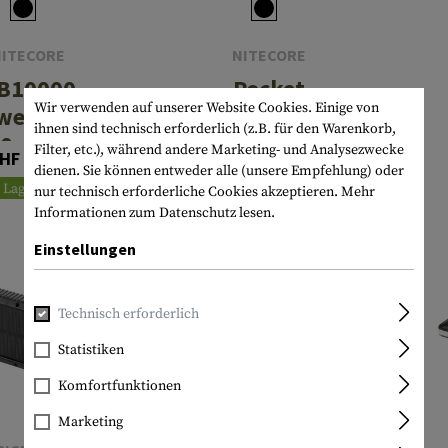
NITECORE
NITECORE
B10000
Pocket
Wir verwenden auf unserer Website Cookies. Einige von
werbank
Powerbank
ihnen sind technisch erforderlich (z.B. für den Warenkorb,
00mAh Gen
10000mAh
Filter, etc.), während andere Marketing- und Analysezwecke
HF 66.90
CHF 54.90
4
dienen. Sie können entweder alle (unsere Empfehlung) oder
Lagernd
Lagernd
nur technisch erforderliche Cookies akzeptieren.
Mehr
Informationen zum Datenschutz lesen.
Einstellungen
Technisch erforderlich
Statistiken
Komfortfunktionen
Marketing