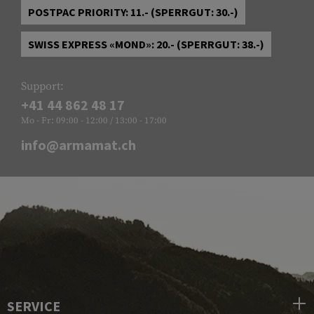
POSTPAC PRIORITY: 11.- (SPERRGUT: 30.-)
SWISS EXPRESS «MOND»: 20.- (SPERRGUT: 38.-)
Support:
+41 44 862 48 17
Mo - Fr: 09:00 - 12:00 / 13:00 - 17:00
info@armamat.ch
SERVICE