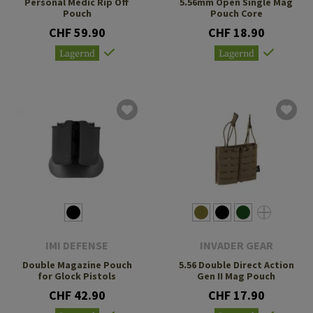
Personal Medic Rip Off
5.56mm Open Single Mag
Pouch
Pouch Core
CHF 59.90
CHF 18.90
Lagernd
Lagernd
IMI DEFENSE
INVADER GEAR
Double Magazine Pouch
5.56 Double Direct Action
for Glock Pistols
Gen II Mag Pouch
CHF 42.90
CHF 17.90