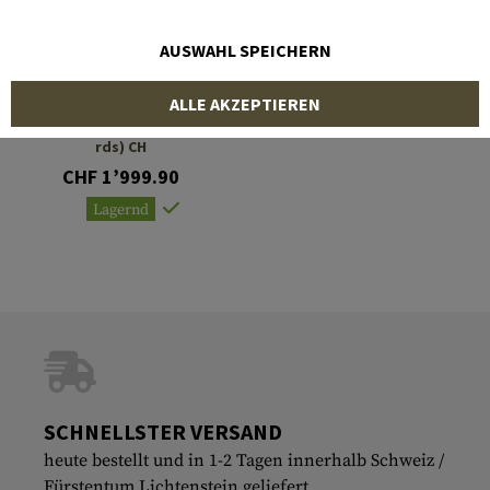
AUSWAHL SPEICHERN
CLAWGEAR
ALLE AKZEPTIEREN
CG15 223 Rem. 14,5" (30
rds) CH
CHF 1’999.90
Lagernd
SCHNELLSTER VERSAND
heute bestellt und in 1-2 Tagen innerhalb Schweiz /
Fürstentum Lichtenstein geliefert