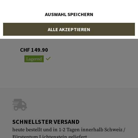
AUSWAHL SPEICHERN
KLYMIT
ALLE AKZEPTIEREN
Traverse Bug Net
CHF 149.90
Lagernd
SCHNELLSTER VERSAND
heute bestellt und in 1-2 Tagen innerhalb Schweiz /
Fürstentum Lichtenstein geliefert