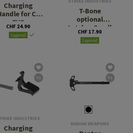
STRIKE INDUSTRIES
Charging
T-Bone
Handle for CZ
optional
EVO
CHF 24.90
Latches Small
CHF 17.90
Lagernd
Lagernd
TRIKE INDUSTRIES
RADIAN WEAPONS
Charging