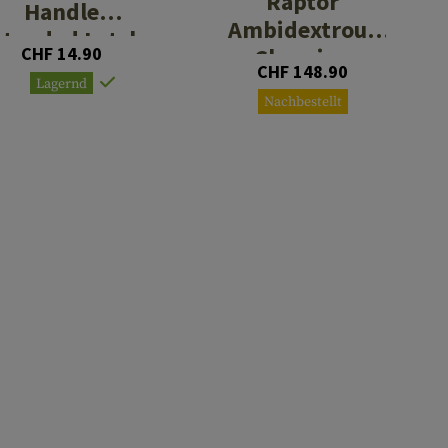
Raptor
Handle
Ambidextrous
xtended Latch
CHF 14.90
Charging
CHF 148.90
Handle AR15
Lagernd
Nachbestellt