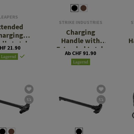
LEAPERS
STRIKE INDUSTRIES
S
xtended
Charging
harging
Handle with
H
dle Latch
HF 21.90
Extended Latch
Ab CHF 91.90
for .308 AR-10
Lagernd
Lagernd