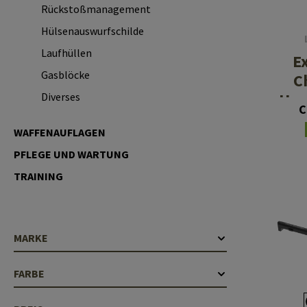
Rückstoßmanagement
Laufhüllen
Hülsenauswurfschilde
Gasblöcke
Laufhüllen
E
Diverses
Gasblöcke
C
Han
Diverses
C
WAFFENAUFLAGEN
PFLEGE UND WARTUNG
TRAINING
MARKE
FARBE