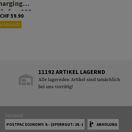
harging
le for .223
 CHF 59.90
/ 5.56
achbestellt
11192 ARTIKEL LAGERND
Alle lagernden Artikel sind tatsächlich
bei uns vorrätig!
Versand:
POSTPAC ECONOMY: 9.- (SPERRGUT: 28.-)
ABHOLUNG