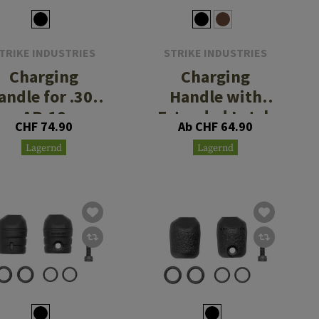
TRIKE INDUSTRIES
STRIKE INDUSTRIES
Charging
Charging
andle for .308
Handle with
AR-10
Extended Latch
CHF 74.90
Ab CHF 64.90
for .223 / 5.56
Lagernd
Lagernd