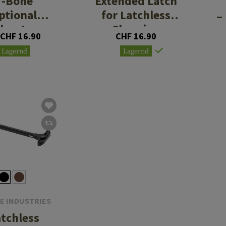
T-Bone
Extended Latch
ptional
for Latchless
E
ches Large
Charging
 CHF 16.90
CHF 16.90
Handle
Lagernd
Lagernd
E INDUSTRIES
atchless