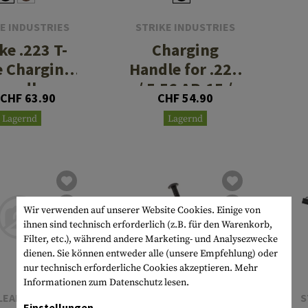
E INDUSTRIES
STRIKE INDUSTRIES
ke .223 T-
Charging
 Charging
Handle for .223
handle
/ 5.56 AR-15 /
 CHF 63.90
CHF 54.90
M4
Lagernd
Lagernd
Wir verwenden auf unserer Website Cookies. Einige von
ihnen sind technisch erforderlich (z.B. für den Warenkorb,
Filter, etc.), während andere Marketing- und Analysezwecke
dienen. Sie können entweder alle (unsere Empfehlung) oder
nur technisch erforderliche Cookies akzeptieren.
Mehr
Informationen zum Datenschutz lesen.
LEAPERS
S
Einstellungen