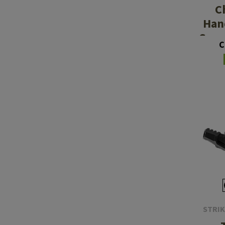
C
Han
Scor
C
STRIK