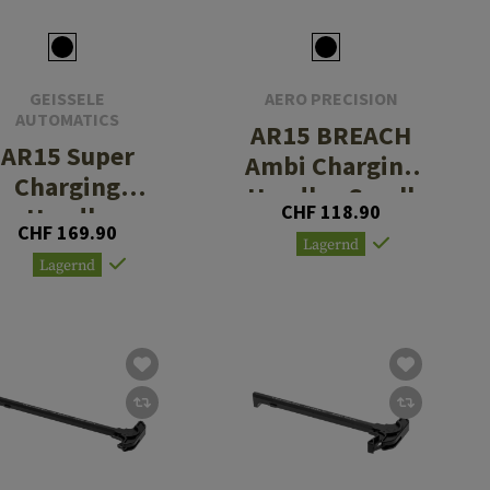
GEISSELE
AERO PRECISION
AUTOMATICS
AR15 BREACH
AR15 Super
Ambi Charging
Charging
Handle - Small
CHF 118.90
Handle
Lever
CHF 169.90
Lagernd
Lagernd