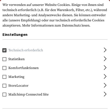
Bitte beachten Sie, dass die Lieferzeiten auf Grund eines Feiertags am
Wir verwenden auf unserer Website Cookies. Einige von ihnen sind
15.08.2026 abweichen können
technisch erforderlich (z.B. für den Warenkorb, Filter, etc.), während
andere Marketing- und Analysezwecke dienen. Sie können entweder
alle (unsere Empfehlung) oder nur technisch erforderliche Cookies
akzeptieren.
Mehr Informationen zum Datenschutz lesen.
Einstellungen
Technisch erforderlich
Home
Service
Statistiken
Komfortfunktionen
Service
Bereich
Marketing
Guter Service und hohe Qualitätsstandards sind unser
StoreLocator
Antrieb. Wenn Sie noch Fragen haben oder uns etwas
mitteilen möchten, sind wir für jedes Feedback
Mailchimp Connected Site
dankbar. Wir möchten, dass Ihr Einkaufserlebnis bei
uns so reibungslos wie möglich ist. Wir sind immer