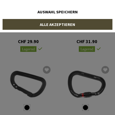
AUSWAHL SPEICHERN
KONG
PETZL
ALLE AKZEPTIEREN
Tango 715
Am'D Triact-Lock
CHF 29.90
CHF 31.90
Lagernd
Lagernd