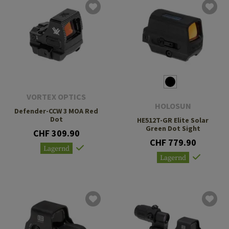
VORTEX OPTICS
HOLOSUN
Defender-CCW 3 MOA Red
Dot
HE512T-GR Elite Solar
Green Dot Sight
CHF 309.90
CHF 779.90
Lagernd
Lagernd