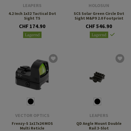
LEAPERS
HOLOSUN
4.2 Inch 1x32 Tactical Dot
SCS Solar Green Circle Dot
Sight TS
Sight M&P9 2.0 Footprint
CHF 174.90
CHF 546.90
Lagernd
Lagernd
VECTOR OPTICS
LEAPERS
Frenzy-S 1x17x24 MOS
QD Angle Mount Double
Multi Reticle
Rail 3-Slot