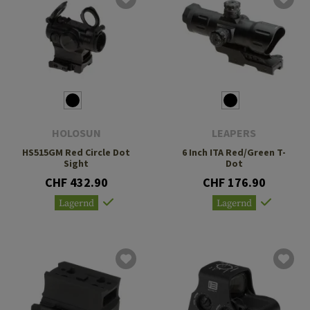
HOLOSUN
LEAPERS
HS515GM Red Circle Dot
6 Inch ITA Red/Green T-
Sight
Dot
CHF 432.90
CHF 176.90
Lagernd
Lagernd