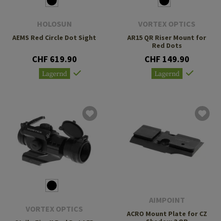
HOLOSUN
VORTEX OPTICS
AEMS Red Circle Dot Sight
AR15 QR Riser Mount for
Red Dots
CHF 619.90
CHF 149.90
Lagernd
Lagernd
AIMPOINT
VORTEX OPTICS
ACRO Mount Plate for CZ