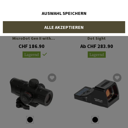
AUSWAHL SPEICHERN
PRIMARY ARMS
SIGHTMARK
ALLE AKZEPTIEREN
SLx MD-25 25mm Red
Wolverine 1x28 FSR Red
MicroDot Gen II with
Dot Sight
AutoLive 2 MOA
CHF 186.90
Ab CHF 283.90
Lagernd
Lagernd