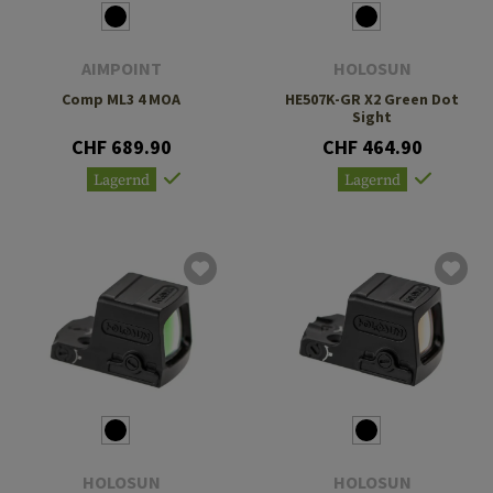
AIMPOINT
HOLOSUN
Comp ML3 4 MOA
HE507K-GR X2 Green Dot
Sight
CHF 689.90
CHF 464.90
Lagernd
Lagernd
HOLOSUN
HOLOSUN