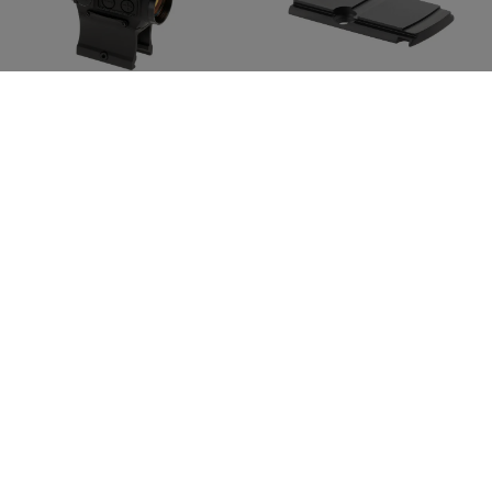
HOLOSUN
HOLOSUN
509 Adapter for RMR
HE503CU-GR Elite Solar
Green Circle Dot Sight
CHF 52.90
CHF 424.90
Lagernd
Lagernd