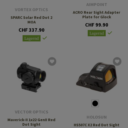
AIMPOINT
VORTEX OPTICS
ACRO Rear Sight Adapter
Plate for Glock
SPARC Solar Red Dot 2
MOA
CHF 99.90
CHF 337.90
Lagernd
Lagernd
VECTOR OPTICS
HOLOSUN
Maverick-II 1x22 GenII Red
Dot Sight
HS507C X2 Red Dot Sight