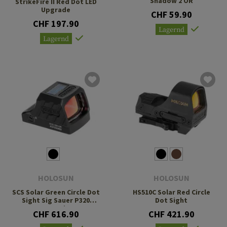
Shadow 2 OR
StrikeFire II Red Dot LED
Upgrade
CHF 59.90
CHF 197.90
Lagernd
Lagernd
HOLOSUN
HOLOSUN
SCS Solar Green Circle Dot
HS510C Solar Red Circle
Sight Sig Sauer P320
Dot Sight
Footprint
CHF 616.90
CHF 421.90