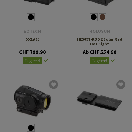
EOTECH
HOLOSUN
552.A65
HE509T-RD X2 Solar Red
Dot Sight
CHF 799.90
Ab CHF 554.90
Lagernd
Lagernd