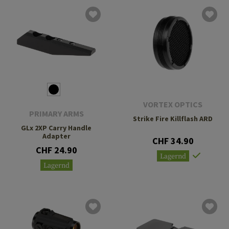
VORTEX OPTICS
PRIMARY ARMS
Strike Fire Killflash ARD
GLx 2XP Carry Handle
Adapter
CHF 34.90
CHF 24.90
Lagernd
Lagernd