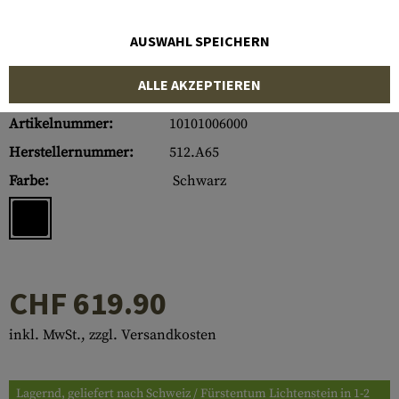
AUSWAHL SPEICHERN
ALLE AKZEPTIEREN
Artikelnummer:
10101006000
Herstellernummer:
512.A65
Farbe:
Schwarz
CHF 619.90
inkl. MwSt., zzgl. Versandkosten
Lagernd, geliefert nach Schweiz / Fürstentum Lichtenstein in 1-2