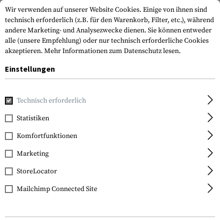
Wir verwenden auf unserer Website Cookies. Einige von ihnen sind
technisch erforderlich (z.B. für den Warenkorb, Filter, etc.), während
andere Marketing- und Analysezwecke dienen. Sie können entweder
alle (unsere Empfehlung) oder nur technisch erforderliche Cookies
akzeptieren.
Mehr Informationen zum Datenschutz lesen.
Einstellungen
Home
Waffenzubehör
Optik & Zieleinrichtung
Rotpunkt
Technisch erforderlich
EoTech
Statistiken
512.A65
Komfortfunktionen
Marketing
StoreLocator
Mailchimp Connected Site