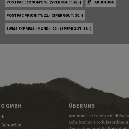
POSTPAC ECONOMY: 9.- (SPERRGUT: 28.-)
ABHOLUNG
POSTPAC PRIORITY: 11.- (SPERRGUT: 30.-)
SWISS EXPRESS «MOND»: 20.- (SPERRGUT: 38.-)
NG GMBH
ÜBER UNS
armamat.ch ist ein militärisch
ch
sehr breiten Produktsortiment
 Behörden
Ausrüstung und Waffenzubehör.