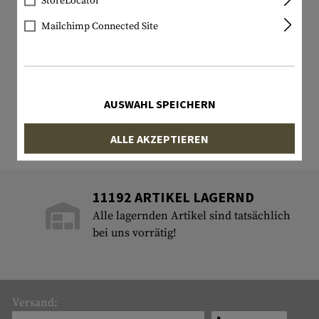
StoreLocator
Mailchimp Connected Site
AUSWAHL SPEICHERN
ALLE AKZEPTIEREN
11192 ARTIKEL LAGERND
Alle lagernden Artikel sind tatsächlich
bei uns vorrätig!
Versand: