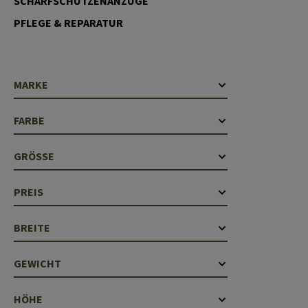
SCHARFSCHÜTZENANZÜGE
Laufhüllen
PFLEGE & REPARATUR
Gasblöcke
Diverses
MARKE
FARBE
GRÖSSE
PREIS
BREITE
GEWICHT
HÖHE