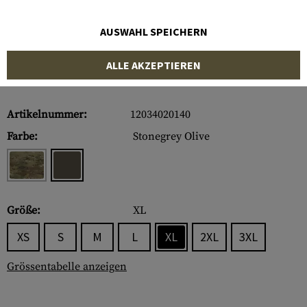
AUSWAHL SPEICHERN
ALLE AKZEPTIEREN
Artikelnummer:
12034020140
Farbe:
Stonegrey Olive
Größe:
XL
XS
S
M
L
XL
2XL
3XL
Grössentabelle anzeigen