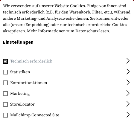
Bitte beachten Sie, dass die Lieferzeiten auf Grund eines Feiertags am
Wir verwenden auf unserer Website Cookies. Einige von ihnen sind
15.08.2026 abweichen können
technisch erforderlich (z.B. für den Warenkorb, Filter, etc.), während
andere Marketing- und Analysezwecke dienen. Sie können entweder
alle (unsere Empfehlung) oder nur technisch erforderliche Cookies
akzeptieren.
Mehr Informationen zum Datenschutz lesen.
Einstellungen
Technisch erforderlich
Home
Bekleidung
Shirts
Field Shirts
Raider Field Shi
Statistiken
Clawgear
Komfortfunktionen
Raider Field Shirt MK V
Marketing
StoreLocator
Mailchimp Connected Site