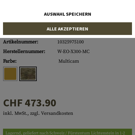
AUSWAHL SPEICHERN
ALLE AKZEPTIEREN
Artikelnummer:
10325975100
Herstellernummer:
W-EO-X300-MC
Farbe:
Multicam
CHF 473.90
inkl. MwSt., zzgl. Versandkosten
Lagernd, geliefert nach Schweiz / Fürstentum Lichtenstein in 1-2