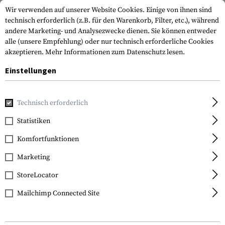
Wir verwenden auf unserer Website Cookies. Einige von ihnen sind
technisch erforderlich (z.B. für den Warenkorb, Filter, etc.), während
andere Marketing- und Analysezwecke dienen. Sie können entweder
alle (unsere Empfehlung) oder nur technisch erforderliche Cookies
akzeptieren.
Mehr Informationen zum Datenschutz lesen.
Einstellungen
Home
Ausrüstung
Transport & Aufbewahrung
Rucksäck
Technisch erforderlich
Warrior
Statistiken
Elite Ops X300 Pack
Komfortfunktionen
Marketing
StoreLocator
Mailchimp Connected Site