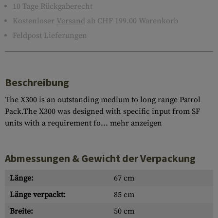
10 Tage Rückgaberecht
Kostenloser
Versand
ab CHF 199.00 Warenkorb
Feldpost Lieferungen
Beschreibung
The X300 is an outstanding medium to long range Patrol
Pack.The X300 was designed with specific input from SF
units with a requirement fo...
mehr anzeigen
Abmessungen & Gewicht der Verpackung
Länge:
67 cm
Länge verpackt:
85 cm
Breite:
50 cm