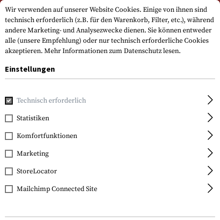
Bitte beachten Sie, dass die Lieferzeiten auf Grund eines Feiertags am
Wir verwenden auf unserer Website Cookies. Einige von ihnen sind
15.08.2026 abweichen können
technisch erforderlich (z.B. für den Warenkorb, Filter, etc.), während
andere Marketing- und Analysezwecke dienen. Sie können entweder
alle (unsere Empfehlung) oder nur technisch erforderliche Cookies
akzeptieren.
Mehr Informationen zum Datenschutz lesen.
Einstellungen
Technisch erforderlich
Home
Ausrüstung
Transport & Aufbewahrung
Transpor
Statistiken
5.11 Tactical
Komfortfunktionen
Patrol Ready Bag
Marketing
StoreLocator
Mailchimp Connected Site