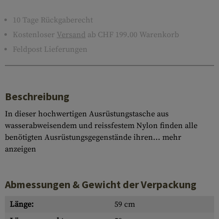
10 Tage Rückgaberecht
Kostenloser
Versand
ab CHF 199.00 Warenkorb
Feldpost Lieferungen
Beschreibung
In dieser hochwertigen Ausrüstungstasche aus
wasserabweisendem und reissfestem Nylon finden alle
benötigten Ausrüstungsgegenstände ihren...
mehr
anzeigen
Abmessungen & Gewicht der Verpackung
Länge:
59 cm