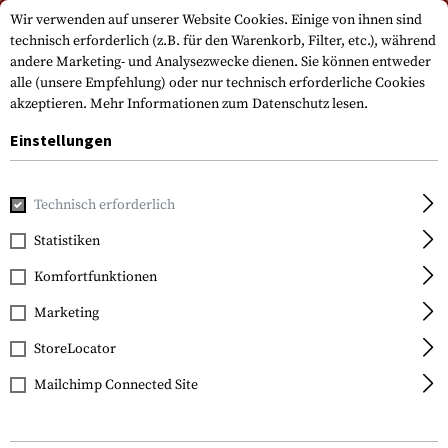
Bitte beachten Sie, dass die Lieferzeiten auf Grund eines Feiertags am
Wir verwenden auf unserer Website Cookies. Einige von ihnen sind
15.08.2026 abweichen können
technisch erforderlich (z.B. für den Warenkorb, Filter, etc.), während
andere Marketing- und Analysezwecke dienen. Sie können entweder
alle (unsere Empfehlung) oder nur technisch erforderliche Cookies
akzeptieren.
Mehr Informationen zum Datenschutz lesen.
Einstellungen
Technisch erforderlich
Home
Ausrüstung
Transport & Aufbewahrung
Rucksäck
Statistiken
5.11 Tactical
Komfortfunktionen
RUSH 24 Backpack
Marketing
StoreLocator
Mailchimp Connected Site