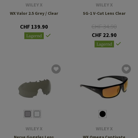
WILEY X
WILEY X
WX Valor 2.5 Grey / Clear
SG-1 V-Cut Lens Clear
CHF 34.90
CHF 139.90
CHF 22.90
Lagernd
Lagernd
WILEY X
WILEY X
Nerve Goggles Lens
WX Omega Captivate