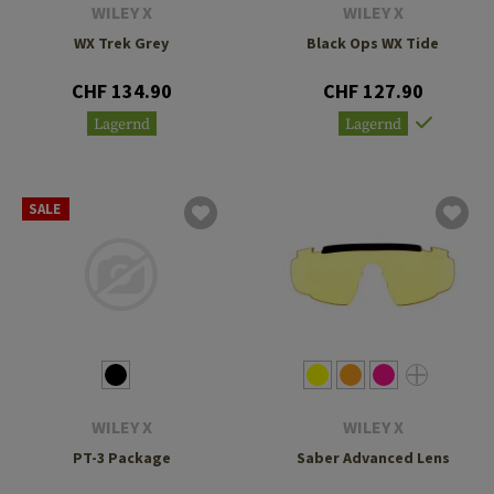
WILEY X
WILEY X
WX Trek Grey
Black Ops WX Tide
CHF 134.90
CHF 127.90
Lagernd
Lagernd
SALE
WILEY X
WILEY X
PT-3 Package
Saber Advanced Lens