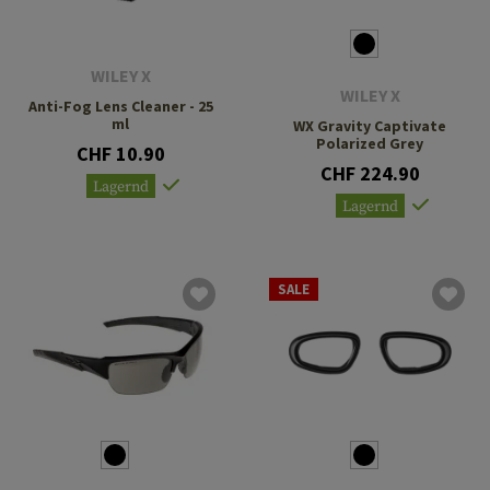
WILEY X
WILEY X
Anti-Fog Lens Cleaner - 25
ml
WX Gravity Captivate
Polarized Grey
CHF 10.90
CHF 224.90
Lagernd
Lagernd
SALE