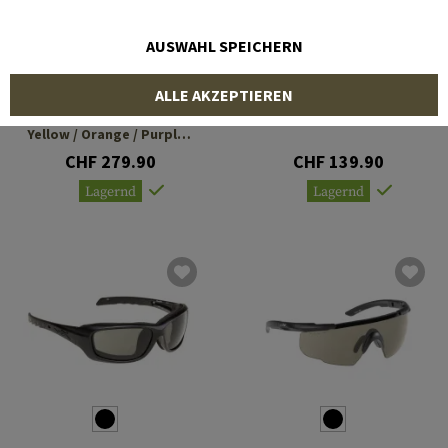
AUSWAHL SPEICHERN
WILEY X
WILEY X
ALLE AKZEPTIEREN
WX Detection Clear /
Spear Goggle
Yellow / Orange / Purple /
Copper
CHF 279.90
CHF 139.90
Lagernd
Lagernd