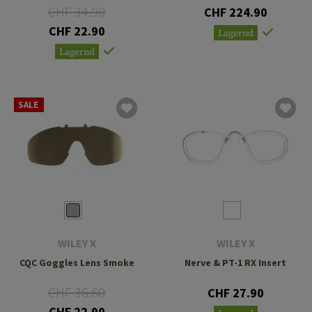
CHF 34.90
CHF 224.90
CHF 22.90
Lagernd
Lagernd
SALE
WILEY X
WILEY X
CQC Goggles Lens Smoke
Nerve & PT-1 RX Insert
CHF 36.60
CHF 27.90
CHF 22.90