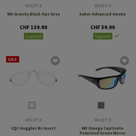
WILEY X
WILEY X
WX Gravity Black Ops Grey
Saber Advanced Smoke
CHF 139.90
CHF 59.90
Lagernd
Lagernd
SALE
WILEY X
WILEY X
CQC Goggles Rx Insert
WX Omega Captivate
Polarized Green Mirror