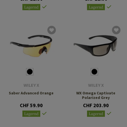
Lagernd
Lagernd
WILEY X
WILEY X
Saber Advanced Orange
WX Omega Captivate
Polarized Grey
CHF 59.90
CHF 203.90
Lagernd
Lagernd