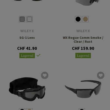
WILEY X
WILEY X
SG-1 Lens
WX Rogue Comm Smoke /
Clear / Rust
CHF 41.90
CHF 159.90
Lagernd
Lagernd