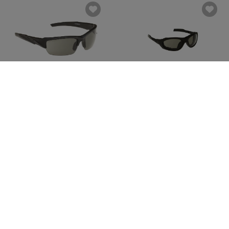
WILEY X
WILEY X
Black Ops WX Valor
XL-1 Advanced Goggles
CHF 116.90
CHF 133.90
Lagernd
Lagernd