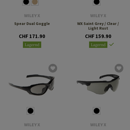
WILEY X
WILEY X
Spear Dual Goggle
WX Saint Grey / Clear /
Light Rust
CHF 171.90
CHF 159.90
Lagernd
Lagernd
WILEY X
WILEY X