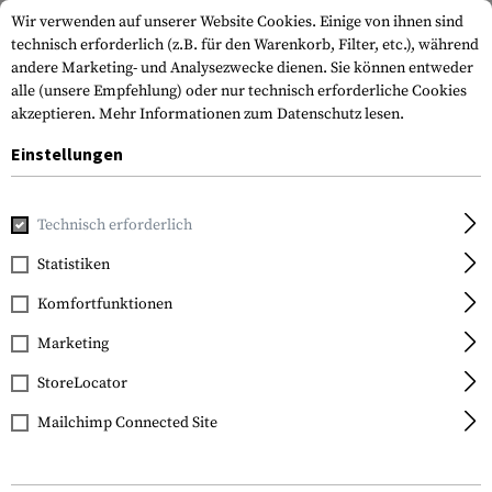
Wir verwenden auf unserer Website Cookies. Einige von ihnen sind
technisch erforderlich (z.B. für den Warenkorb, Filter, etc.), während
andere Marketing- und Analysezwecke dienen. Sie können entweder
alle (unsere Empfehlung) oder nur technisch erforderliche Cookies
akzeptieren.
Mehr Informationen zum Datenschutz lesen.
Einstellungen
Home
Ausrüstung
Schutzausrüstung
Augenschutz
We
Technisch erforderlich
Wiley X
Statistiken
Nerve Goggles Lens
Komfortfunktionen
Marketing
StoreLocator
Mailchimp Connected Site