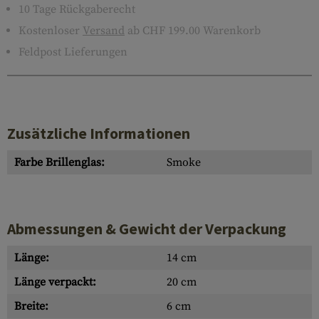
10 Tage Rückgaberecht
Kostenloser
Versand
ab CHF 199.00 Warenkorb
Feldpost Lieferungen
Zusätzliche Informationen
Farbe Brillenglas:
Smoke
Abmessungen & Gewicht der Verpackung
Länge:
14 cm
Länge verpackt:
20 cm
Breite:
6 cm