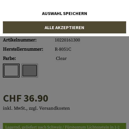
AUSWAHL SPEICHERN
ALLE AKZEPTIEREN
Artikelnummer:
10220161300
Herstellernummer:
R-8051C
Farbe:
Clear
CHF 36.90
inkl. MwSt., zzgl. Versandkosten
Lagernd, geliefert nach Schweiz / Fürstentum Lichtenstein in 1-2