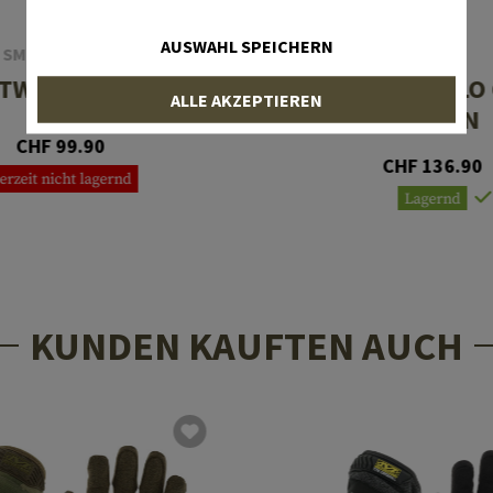
AUSWAHL SPEICHERN
SMITH OPTICS
OAKLEY
TW Field Kit
SI Ballistic HALO
ALLE AKZEPTIEREN
Grey EN
CHF 99.90
CHF 136.90
erzeit nicht lagernd
Lagernd
KUNDEN KAUFTEN AUCH