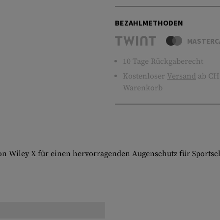
BEZAHLMETHODEN
MASTERC
10 Tage Rückgaberecht
Kostenloser
Versand
ab CHF
Warenkorb
 von Wiley X für einen hervorragenden Augenschutz für Sportsch