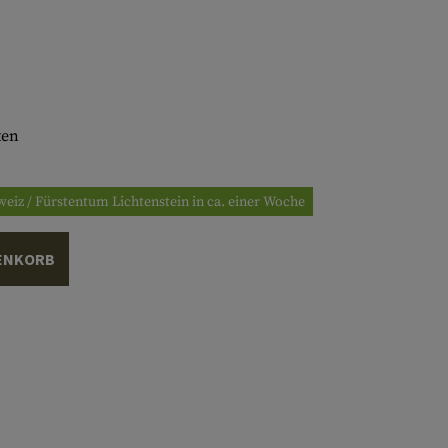
ten
eiz / Fürstentum Lichtenstein in ca. einer Woche
ENKORB