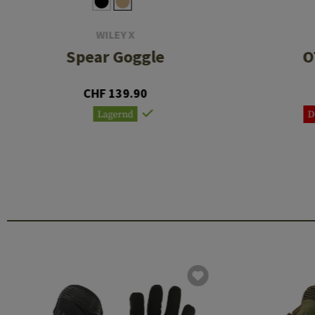
WILEY X
Spear Goggle
O
CHF 139.90
Lagernd
D