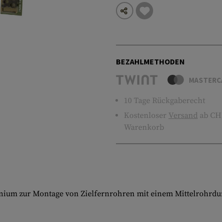
BEZAHLMETHODEN
MASTERC
10 Tage Rückgaberecht
Kostenloser
Versand
ab CHF
Warenkorb
inium zur Montage von Zielfernrohren mit einem Mittelrohrd