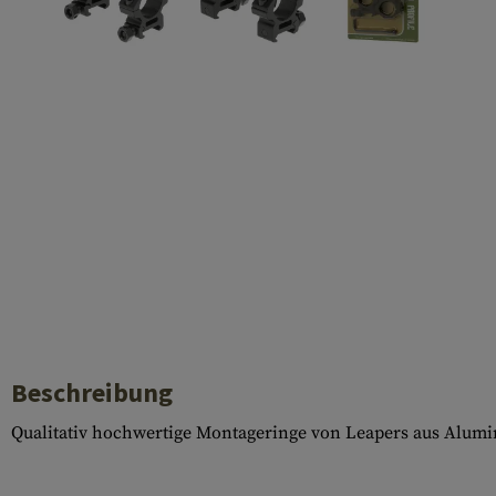
Hülsenauswurfschilde
Reinigungskits
Laufhüllen
Gasblöcke
Diverses
Beschreibung
Qualitativ hochwertige Montageringe von Leapers aus Alum