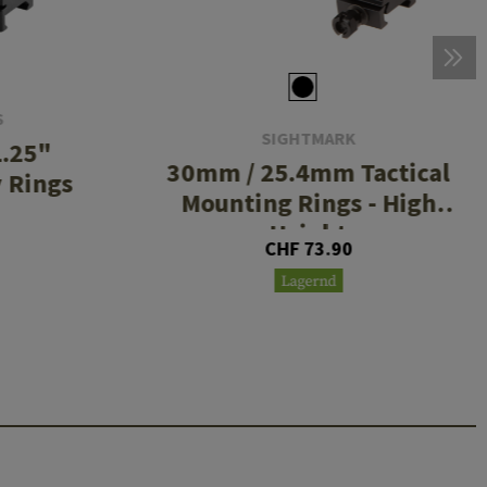
S
SIGHTMARK
.25"
30mm / 25.4mm Tactical
y Rings
Mounting Rings - High
Height
CHF 73.90
Lagernd