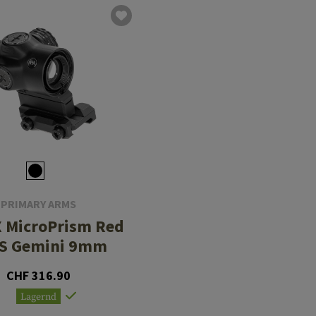
PRIMARY ARMS
X MicroPrism Red
S Gemini 9mm
CHF 316.90
Lagernd