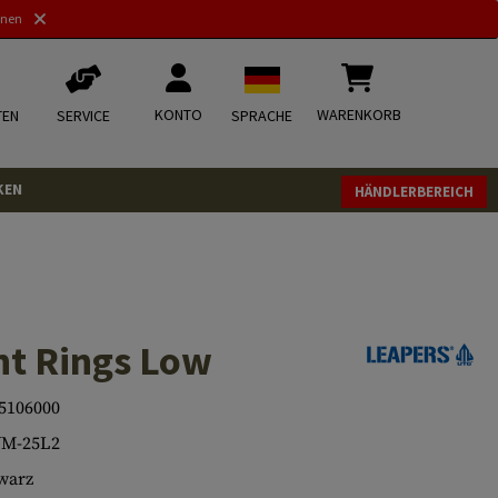
nnen
KONTO
WARENKORB
TEN
SERVICE
SPRACHE
KEN
HÄNDLERBEREICH
t Rings Low
5106000
M-25L2
warz