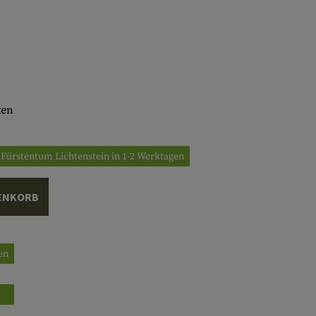
ten
/ Fürstentum Lichtenstein in 1-2 Werktagen
ENKORB
gen