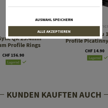
AUSWAHL SPEICHERN
VECTOR OPTIC
LEAPERS
ALLE AKZEPTIEREN
30mm X-Accu 1
Sync QR 25.4mm
Profile Picatinn
m Profile Rings
CHF 14.90
CHF 156.90
Lagernd
Lagernd
KUNDEN KAUFTEN AUCH