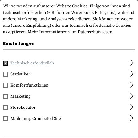
Wir verwenden auf unserer Website Cookies. Einige von ihnen sind
technisch erforderlich (z.B. für den Warenkorb, Filter, etc.), während
andere Marketing- und Analysezwecke dienen. Sie können entweder
alle (unsere Empfehlung) oder nur technisch erforderliche Cookies
akzeptieren.
Mehr Informationen zum Datenschutz lesen.
Einstellungen
Home
Waffenzubehör
Schäfte
Hinterschäfte
ACS-L C
Technisch erforderlich
Magpul
Statistiken
ACS-L Carbine Stock Mil
Komfortfunktionen
Spec
Marketing
StoreLocator
Mailchimp Connected Site