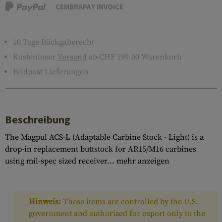
CEMBRAPAY INVOICE
10 Tage Rückgaberecht
Kostenloser
Versand
ab CHF 199.00 Warenkorb
Feldpost Lieferungen
Beschreibung
The Magpul ACS-L (Adaptable Carbine Stock - Light) is a
drop-in replacement buttstock for AR15/M16 carbines
using mil-spec sized receiver...
mehr anzeigen
Hinweis:
These items are controlled by the U.S.
government and authorized for export only to the