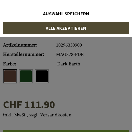
AUSWAHL SPEICHERN
ALLE AKZEPTIEREN
Artikelnummer:
10296330900
Herstellernummer:
MAG378-FDE
Farbe:
Dark Earth
CHF 111.90
inkl. MwSt., zzgl. Versandkosten