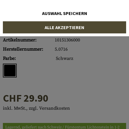
AUSWAHL SPEICHERN
ALLE AKZEPTIEREN
Artikelnummer:
10151306000
Herstellernummer:
5.0716
Farbe:
Schwarz
CHF 29.90
inkl. MwSt., zzgl. Versandkosten
Lagernd, geliefert nach Schweiz / Fürstentum Lichtenstein in 1-2