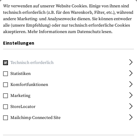
Wir verwenden auf unserer Website Cookies. Einige von ihnen sind
technisch erforderlich (z.B. für den Warenkorb, Filter, etc.), während
andere Marketing- und Analysezwecke dienen. Sie können entweder
alle (unsere Empfehlung) oder nur technisch erforderliche Cookies
akzeptieren.
Mehr Informationen zum Datenschutz lesen.
Einstellungen
Home
Ausrüstung
Messer
Klappmesser
Black Tac Ta
Technisch erforderlich
Walther
Statistiken
Black Tac Tanto Knife
Komfortfunktionen
Marketing
StoreLocator
Mailchimp Connected Site