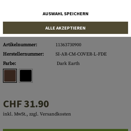
AUSWAHL SPEICHERN
ALLE AKZEPTIEREN
Artikelnummer:
11363730900
Herstellernummer:
SI-AR-CM-COVER-L-FDE
Farbe:
Dark Earth
CHF 31.90
inkl. MwSt., zzgl. Versandkosten