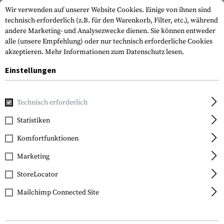
Wir verwenden auf unserer Website Cookies. Einige von ihnen sind
technisch erforderlich (z.B. für den Warenkorb, Filter, etc.), während
andere Marketing- und Analysezwecke dienen. Sie können entweder
alle (unsere Empfehlung) oder nur technisch erforderliche Cookies
akzeptieren.
Mehr Informationen zum Datenschutz lesen.
Einstellungen
Home
Waffenzubehör
Licht & Laser
Kabelmanagement
Technisch erforderlich
Strike Industries
Statistiken
Cable Management Rail
Komfortfunktionen
Covers Long 2pcs
Marketing
StoreLocator
Mailchimp Connected Site