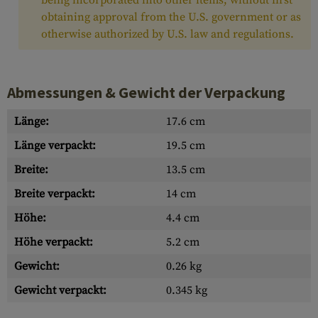
being incorporated into other items, without first
obtaining approval from the U.S. government or as
otherwise authorized by U.S. law and regulations.
Abmessungen & Gewicht der Verpackung
Länge:
17.6 cm
Länge verpackt:
19.5 cm
Breite:
13.5 cm
Breite verpackt:
14 cm
Höhe:
4.4 cm
Höhe verpackt:
5.2 cm
Gewicht:
0.26 kg
Gewicht verpackt:
0.345 kg