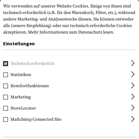
Wir verwenden auf unserer Website Cookies. Einige von ihnen sind
technisch erforderlich (z.B. für den Warenkorb, Filter, etc.), während
andere Marketing- und Analysezwecke dienen. Sie können entweder
alle (unsere Empfehlung) oder nur technisch erforderliche Cookies
akzeptieren.
Mehr Informationen zum Datenschutz lesen.
Einstellungen
Home
Waffenzubehör
Schäfte
Hinterschäfte
CTR Car
Technisch erforderlich
Magpul
Statistiken
CTR Carbine Stock Mil
Komfortfunktionen
Spec
Marketing
StoreLocator
Mailchimp Connected Site