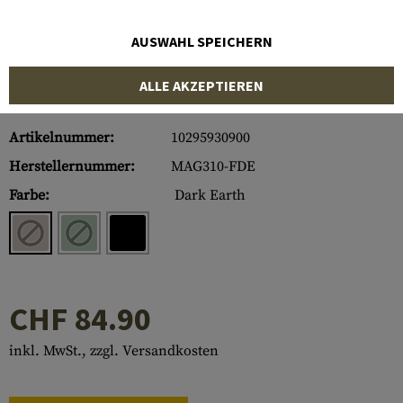
AUSWAHL SPEICHERN
ALLE AKZEPTIEREN
Artikelnummer:
10295930900
Herstellernummer:
MAG310-FDE
Farbe:
Dark Earth
CHF 84.90
inkl. MwSt., zzgl. Versandkosten