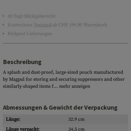
10 Tage Rückgaberecht
Kostenloser
Versand
ab CHF 199.00 Warenkorb
Feldpost Lieferungen
Beschreibung
A splash and dust-proof, large-sized pouch manufactured
by Magpul for storing and securing suppressors and other
similarly-shaped items f...
mehr anzeigen
Abmessungen & Gewicht der Verpackung
Länge:
32.9 cm
Länge verpackt:
34.5 cm