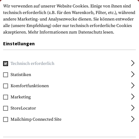
Bitte beachten Sie, dass die Lieferzeiten auf Grund eines Feiertags am
Wir verwenden auf unserer Website Cookies. Einige von ihnen sind
15.08.2026 abweichen können
technisch erforderlich (z.B. für den Warenkorb, Filter, etc.), während
andere Marketing- und Analysezwecke dienen. Sie können entweder
alle (unsere Empfehlung) oder nur technisch erforderliche Cookies
akzeptieren.
Mehr Informationen zum Datenschutz lesen.
Einstellungen
Technisch erforderlich
Home
Ausrüstung
Transport & Aufbewahrung
Organisa
Statistiken
Magpul
Komfortfunktionen
Daka Large Suppressor
Pouch
Marketing
StoreLocator
Mailchimp Connected Site