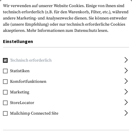
Wir verwenden auf unserer Website Cookies. Einige von ihnen sind
technisch erforderlich (z.B. für den Warenkorb, Filter, etc.), während
andere Marketing- und Analysezwecke dienen. Sie können entweder
alle (unsere Empfehlung) oder nur technisch erforderliche Cookies
akzeptieren.
Mehr Informationen zum Datenschutz lesen.
Einstellungen
Home
Ausrüstung
Transport & Aufbewahrung
Organisa
Technisch erforderlich
Magpul
Statistiken
Daka Large Suppressor
Komfortfunktionen
Pouch
Marketing
StoreLocator
Mailchimp Connected Site