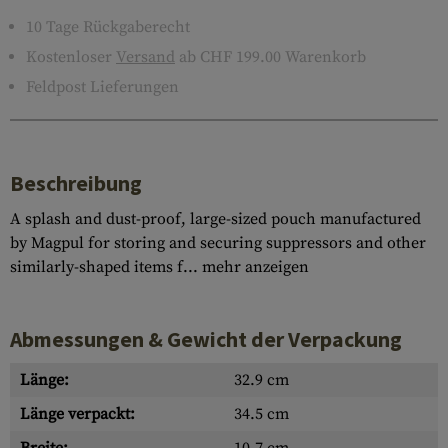
10 Tage Rückgaberecht
Kostenloser
Versand
ab CHF 199.00 Warenkorb
Feldpost Lieferungen
Beschreibung
A splash and dust-proof, large-sized pouch manufactured
by Magpul for storing and securing suppressors and other
similarly-shaped items f...
mehr anzeigen
Abmessungen & Gewicht der Verpackung
Länge:
32.9 cm
Länge verpackt:
34.5 cm