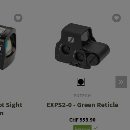
EOTECH
t Sight
EXPS2-0 - Green Reticle
en
CHF 959.90
Lagernd