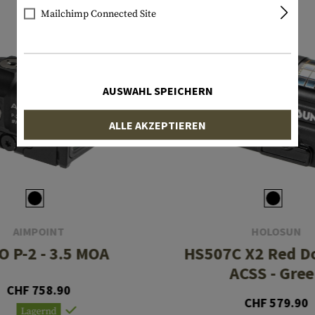
Mailchimp Connected Site
AUSWAHL SPEICHERN
ALLE AKZEPTIEREN
AIMPOINT
HOLOSUN
 P-2 - 3.5 MOA
HS507C X2 Red Do
ACSS - Gre
CHF 758.90
CHF 579.90
Lagernd