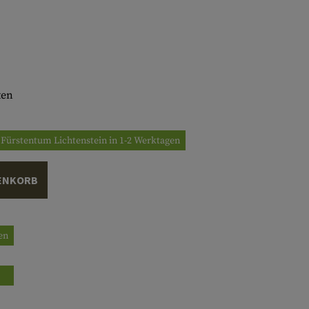
ten
/ Fürstentum Lichtenstein in 1-2 Werktagen
ENKORB
gen