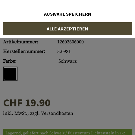
AUSWAHL SPEICHERN
ALLE AKZEPTIEREN
Artikelnummer:
12603606000
Herstellernummer:
5.0981
Farbe:
Schwarz
CHF 19.90
inkl. MwSt., zzgl. Versandkosten
Lagernd, geliefert nach Schweiz / Fürstentum Lichtenstein in 1-2