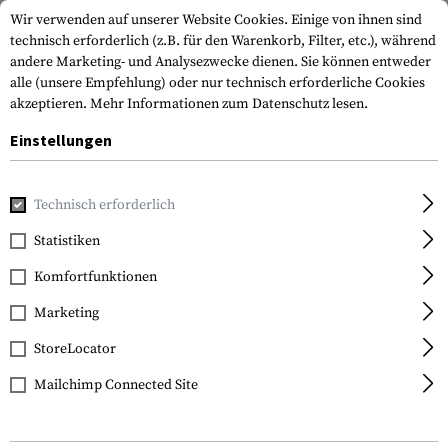
Wir verwenden auf unserer Website Cookies. Einige von ihnen sind
technisch erforderlich (z.B. für den Warenkorb, Filter, etc.), während
andere Marketing- und Analysezwecke dienen. Sie können entweder
alle (unsere Empfehlung) oder nur technisch erforderliche Cookies
akzeptieren.
Mehr Informationen zum Datenschutz lesen.
Einstellungen
Home
Ausrüstung
Messer
Klappmesser
EF172 Folder
Technisch erforderlich
Elite Force
Statistiken
EF172 Folder
Komfortfunktionen
Marketing
StoreLocator
Mailchimp Connected Site