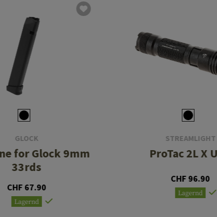
GLOCK
STREAMLIGHT
ne for Glock 9mm
ProTac 2L X 
33rds
CHF 96.90
CHF 67.90
Lagernd
Lagernd