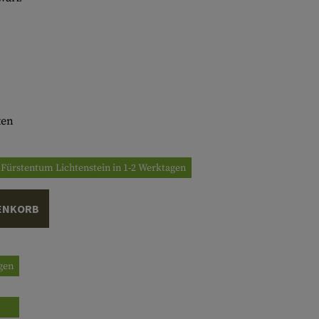
ten
/ Fürstentum Lichtenstein in 1-2 Werktagen
ENKORB
agen