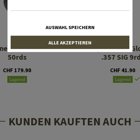
AUSWAHL SPEICHERN
KCI
GLOCK
ALLE AKZEPTIEREN
ne for Glock 9mm
Magazine for Gl
50rds
.357 SIG 9r
CHF 179.90
CHF 41.90
Lagernd
Lagernd
KUNDEN KAUFTEN AUCH