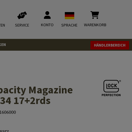
KONTO
WARENKORB
TEN
SERVICE
SPRACHE
KEN
HÄNDLERBEREICH
acity Magazine
/ 34 17+2rds
1606000
warz