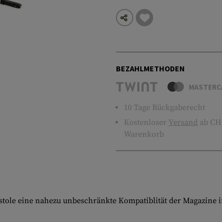
BEZAHLMETHODEN
MASTERC
10 Tage Rückgaberecht
Kostenloser
Versand
ab CHF
Warenkorb
istole eine nahezu unbeschränkte Kompatiblität der Magazine i