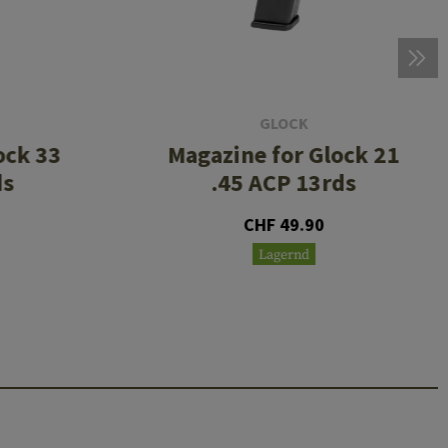
GLOCK
ock 33
Magazine for Glock 21
ds
.45 ACP 13rds
CHF 49.90
Lagernd