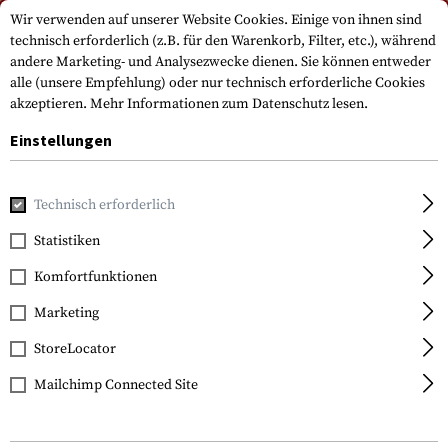
Bitte beachten Sie, dass die Lieferzeiten auf Grund eines Feiertags am
Wir verwenden auf unserer Website Cookies. Einige von ihnen sind
15.08.2026 abweichen können
technisch erforderlich (z.B. für den Warenkorb, Filter, etc.), während
andere Marketing- und Analysezwecke dienen. Sie können entweder
alle (unsere Empfehlung) oder nur technisch erforderliche Cookies
akzeptieren.
Mehr Informationen zum Datenschutz lesen.
Einstellungen
Technisch erforderlich
Home
Waffenzubehör
Magazine
Pistolenmagazine
E
Statistiken
Glock
Komfortfunktionen
Expanded Capacity
Magazine for Glock 26
Marketing
10+2rds
StoreLocator
Mailchimp Connected Site