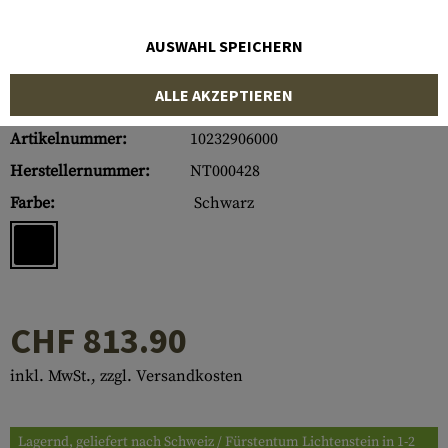
AUSWAHL SPEICHERN
ALLE AKZEPTIEREN
Artikelnummer:
10232906000
Herstellernummer:
NT000428
Farbe:
Schwarz
CHF 813.90
inkl. MwSt., zzgl. Versandkosten
Lagernd, geliefert nach Schweiz / Fürstentum Lichtenstein in 1-2