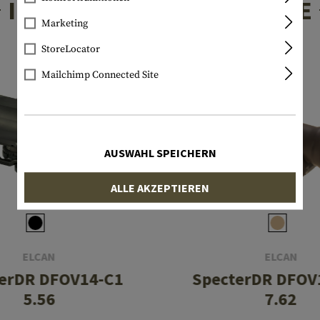
INTERESSANTE PRODUKTE
Marketing
StoreLocator
Mailchimp Connected Site
AUSWAHL SPEICHERN
ALLE AKZEPTIEREN
ELCAN
ELCAN
erDR DFOV14-C1
SpecterDR DFOV
5.56
7.62