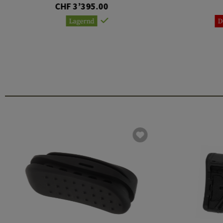
CHF 3’395.00
Lagernd
D