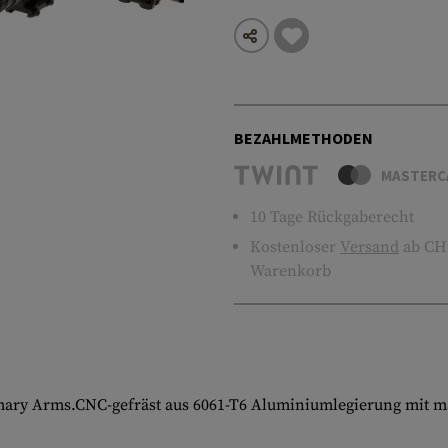
BEZAHLMETHODEN
MASTERC
10 Tage Rückgaberecht
Kostenloser
Versand
ab CHF
Warenkorb
mary Arms.CNC-gefräst aus 6061-T6 Aluminiumlegierung mit m