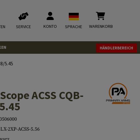
KONTO
WARENKORB
TEN
SERVICE
SPRACHE
KEN
HÄNDLERBEREICH
8/5.45
 Scope ACSS CQB-
5.45
0506000
LX-2XP-ACSS-5.56
warz