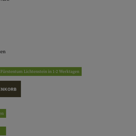
ten
/ Fürstentum Lichtenstein in 1-2 Werktagen
ENKORB
gen