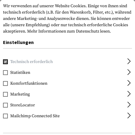
Wir verwenden auf unserer Website Cookies. Einige von ihnen sind
technisch erforderlich (z.B. für den Warenkorb, Filter, etc.), während
andere Marketing- und Analysezwecke dienen. Sie können entweder
alle (unsere Empfehlung) oder nur technisch erforderliche Cookies
akzeptieren.
Mehr Informationen zum Datenschutz lesen.
Einstellungen
Home
Tactical Gear
Patches & Aufnäher
Gummi Patche
Technisch erforderlich
JTG
Statistiken
Italia Rubber Patch
Komfortfunktionen
Marketing
StoreLocator
Mailchimp Connected Site