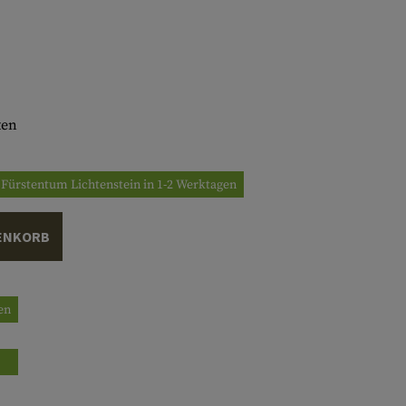
ten
/ Fürstentum Lichtenstein in 1-2 Werktagen
ENKORB
gen