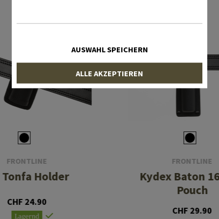
AUSWAHL SPEICHERN
ALLE AKZEPTIEREN
FRONTLINE
FRONTLINE
 Tonfa Holder
Kydex Baton 16
Pouch
CHF 24.90
CHF 29.90
Lagernd